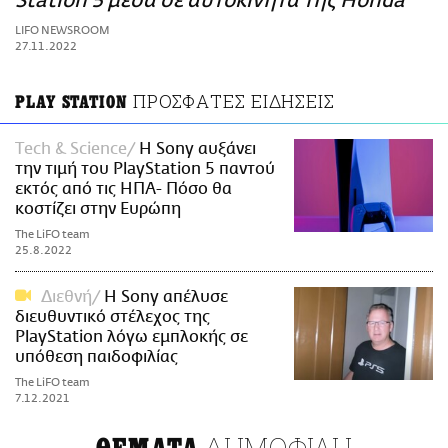
Station 5 μέσα σε αυτοκίνητα της Honda
ΑΜΠΑ
LIFO NEWSROOM
PRINT
27.11.2022
ΠΡΟΣΦΑΤΕΣ ΕΙΔΗΣΕΙΣ
PLAY STATION
Τech & Science
Η Sony αυξάνει
την τιμή του PlayStation 5 παντού
εκτός από τις ΗΠΑ- Πόσο θα
κοστίζει στην Ευρώπη
The LiFO team
25.8.2022
Διεθνή
Η Sony απέλυσε
διευθυντικό στέλεχος της
PlayStation λόγω εμπλοκής σε
υπόθεση παιδοφιλίας
The LiFO team
7.12.2021
ΔΗΜΟΦΙΛΗ