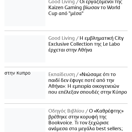
Good Living
Οι εργαζόμενοι της
Kaizen Gaming βίωσαν το World
Cup από "μέσα"
Good Living
Η εμβληματική City
Exclusive Collection της Le Labo
έρχεται στην Αθήνα
Εκπαίδευση
«Νιώσαμε ότι το
παιδί δεν έφυγε ποτέ από την
Αθήνα»: Η εμπειρία οικογενειών
που επέλεξαν σπουδές στην Κύπρο
Οδηγός Βιβλίου
Ο «Καθρέφτης»
βρέθηκε στην κορυφή της
Bookvoice. Τι τον ξεχώρισε
ανάμεσα στα μεγάλα best sellers;