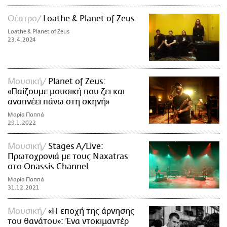
Θέατρο
Loathe & Planet of Zeus
Loathe & Planet of Zeus
23.4.2024
Μουσική
Planet of Zeus:
«Παίζουμε μουσική που ζει και
αναπνέει πάνω στη σκηνή»
Μαρία Παππά
29.1.2022
Μουσική
Stages A/Live:
Πρωτοχρονιά με τους Naxatras
στο Onassis Channel
Μαρία Παππά
31.12.2021
Μουσική
«Η εποχή της άρνησης
του θανάτου»: Ένα ντοκιμαντέρ