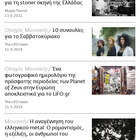
για τη stoner σκηνή της Ελλάδας
Μαρία Παππά
13.6.2021
Οδηγός Μουσικής
10 συναυλίες
για το Σαββατοκύριακο
The LiFO team
21.9.2018
Οδηγός Μουσικής
Ένα
φωτογραφικό ημερολόγιο της
πρόσφατης περιοδείας των Planet
of Zeus στην Ευρώπη
αποκλειστικά για το LiFO.gr
The LiFO team
11.5.2018
Μουσική
Η αναγέννηση του
ελληνικού metal: Ο ρομαντισμός,
η εξέλιξη, οι άνθρωποί του