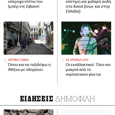
υπέροχα σπίτια του
νόστιμη και χαλαρή αυλή
Ιμπέρ ντε Ζιβανσί
στα Χανιά (ίσως και στην
Ελλάδα)
ΟΠΤΙΚΗ ΓΩΝΙΑ
20 ΧΡΟΝΙΑ LIFO
Όπου και να ταξιδέψω η
Οι εναλλακτικοί: Όσο πιο
Αθήνα με πληγώνει
μακριά από το
mainstream γίνεται
ΔΗΜΟΦΙΛΗ
ΕΙΔΗΣΕΙΣ