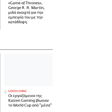
«Game of Thrones»,
George R. R. Martin,
μιλά ανοιχτά για την
εμπειρία του με την
κατάθλιψη
GOOD LIVING
Οι εργαζόμενοι της
Kaizen Gaming βίωσαν
το World Cup από "μέσα"