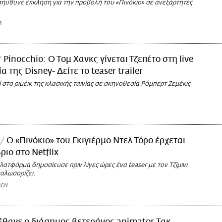
πηύθυνε έκκληση για την προβολή του «Πινόκιο» σε ανεξάρτητες
M
Pinocchio: Ο Τομ Χανκς γίνεται Τζεπέτο στη live
ία της Disney- Δείτε το teaser trailer
στο ριμέικ της κλασικής ταινίας σε σκηνοθεσία Ρόμπερτ Ζεμέκις
O «Πινόκιο» του Γκιγιέρμο Ντελ Τόρο έρχεται
ριο στο Netflix
ατφόρμα δημοσίευσε πριν λίγες ώρες ένα teaser με τον Τζίμινι
καλωσορίζει.
ΙΟΥ