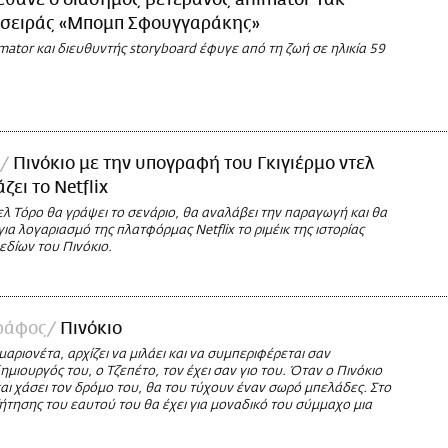
έθανε ο διάσημος βετεράνος animator Τακ
ς σειράς «Μπομπ Σφουγγαράκης»
ator και διευθυντής storyboard έφυγε από τη ζωή σε ηλικία 59
Πινόκιο με την υπογραφή του Γκιγιέρμο ντελ
ζει το Netflix
ελ Τόρο θα γράψει το σενάριο, θα αναλάβει την παραγωγή και θα
ια λογαριασμό της πλατφόρμας Netflix το ριμέικ της ιστορίας
εδίων του Πινόκιο.
ράφος
Πινόκιο
 μαριονέτα, αρχίζει να μιλάει και να συμπεριφέρεται σαν
μιουργός του, ο Τζεπέτο, τον έχει σαν γιο του. Όταν ο Πινόκιο
αι χάσει τον δρόμο του, θα του τύχουν έναν σωρό μπελάδες. Στο
ζήτησης του εαυτού του θα έχει για μοναδικό του σύμμαχο μια