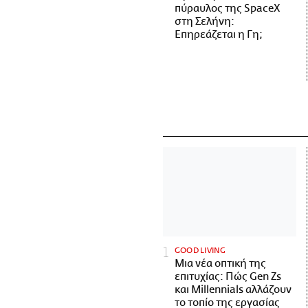
πύραυλος της SpaceX
στη Σελήνη:
Επηρεάζεται η Γη;
GOOD LIVING
Μια νέα οπτική της
επιτυχίας: Πώς Gen Zs
και Millennials αλλάζουν
το τοπίο της εργασίας