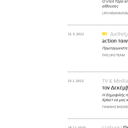
Ο ντελ Τόρο α
αίθουσες
LIFO NEWSROO
Διεθνή
31.5.2022
action ταιν
Πρωταγωνιστεί 
THE LIFO TEAM
TV & Media
25.1.2022
τον Δεκέμβ
Η δημοφιλής πλ
Κρίκετ να μας 
ΓΙΑΝΝΗΣ ΒΑΣΙΛΕ
28.12.2020