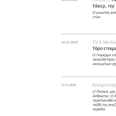
Culture
Π
Τάκερ, τη
Ο γνωστός anim
ετών
TV & Media
22.10.2018
Τόρο ετοιμά
Ο Γκιγιέρμο ντ
σκηνοθετήσει γ
κινουμένων σχ
Κινηματογ
11.6.2020
Ο Πινόκιο, μια
άνθρωπος. Ο δη
περιπλανηθεί κ
ταξίδι της ανα
νεράιδα.