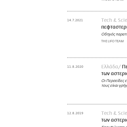
Τech & Sci
14.7.2021
πεφταστερι
Οδηγός παρατ
THE LIFO TEAM
Ελλάδα
Πε
11.8.2020
των αστερι
Οι Περσείδες ε
τους είναι γρή
Τech & Sci
12.8.2019
των αστερι