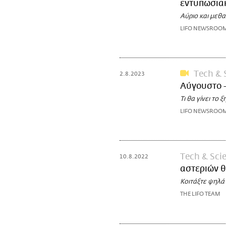
εντυπωσια
Αύριο και μεθ
LIFO NEWSROO
Τech & 
2.8.2023
Αύγουστο -
Τι θα γίνει το
LIFO NEWSROO
Τech & Sci
10.8.2022
αστεριών θ
Κοιτάξτε ψηλά
THE LIFO TEAM