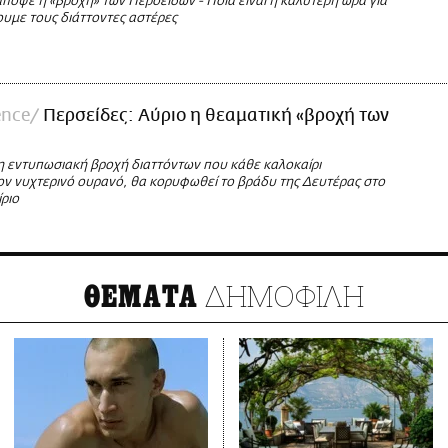
πόψε η «βροχή» των Περσείδων - Ποια είναι η καλύτερη ώρα για
υμε τους διάττοντες αστέρες
ence
Περσείδες: Αύριο η θεαματική «βροχή των
 η εντυπωσιακή βροχή διαττόντων που κάθε καλοκαίρι
τον νυχτερινό ουρανό, θα κορυφωθεί το βράδυ της Δευτέρας στο
ριο
ΔΗΜΟΦΙΛΗ
ΘΕΜΑΤΑ