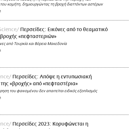
του κομήτη, δημιουργώντας τη βροχή διαττόντων αστέρων
M
Science
Περσείδες: Εικόνες από το θεαματικό
 βροχής «πεφταστεριών»
νες από Τουρκία και Βόρεια Μακεδονία
M
ence
Περσείδες: Απόψε η εντυπωσιακή
της «βροχής» από «πεφταστέρια»
ρηση του φαινομένου δεν απαιτείται ειδικός εξοπλισμός
M
ence
Περσείδες 2023: Κορυφώνεται η