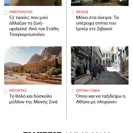
ΗΜΕΡΟΛΟΓΙΟ
DESIGN
51 ταινίες που μού
Μόνο στα όνειρα: Τα
άλλαξαν τη ζωή-
υπέροχα σπίτια του
updated. Aπό τον Στάθη
Ιμπέρ ντε Ζιβανσί
Τσαγκαρουσιάνο
ΡΕΠΟΡΤΑΖ
ΟΠΤΙΚΗ ΓΩΝΙΑ
Το θολό και δύσκολο
Όπου και να ταξιδέψω η
μέλλον της Μονής Σινά
Αθήνα με πληγώνει