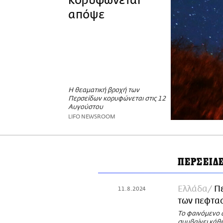
κορυφώνεται
απόψε
Η θεαματική βροχή των
Περσείδων κορυφώνεται στις 12
Αυγούστου
LIFO NEWSROOM
ΠΕΡΣΕΙΔ
Ελλάδα
Π
11.8.2024
των πεφτα
Το φαινόμενο α
συμβαίνει κάθ