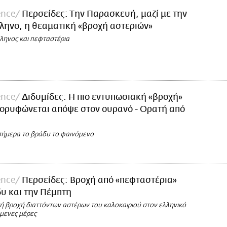
ence
Περσείδες: Την Παρασκευή, μαζί με την
ληνο, η θεαματική «βροχή αστεριών»
ληνος και πεφταστέρια
ence
Διδυμίδες: Η πιο εντυπωσιακή «βροχή»
κορυφώνεται απόψε στον ουρανό - Ορατή από
α
ήμερα το βράδυ το φαινόμενο
ence
Περσείδες: Bροχή από «πεφταστέρια»
υ και την Πέμπτη
κή βροχή διαττόντων αστέρων του καλοκαιριού στον ελληνικό
όμενες μέρες