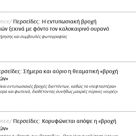
ence
Περσείδες: Η εντυπωσιακή βροχή
ών ξεκινά με φόντο τον καλοκαιρινό ουρανό
ήρησης και συμβουλές φωτογραφίας
ρσείδες: Σήμερα και αύριο η θεαματική «βροχή
ών»
ίναι εντυπωσιακές βροχές διαττόντων, καθώς τα «πεφταστέρια»
γορα και φωτεινά, διαθέτοντας συνήθως μακριές πύρινες «ουρές»
ence
Περσείδες: Κορυφώνεται απόψε η «βροχή
ών»