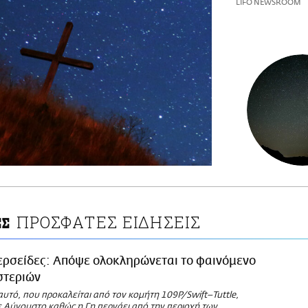
LIFO NEWSROOM
ΠΡΟΣΦΑΤΕΣ ΕΙΔΗΣΕΙΣ
ΕΣ
ερσείδες: Απόψε ολοκληρώνεται το φαινόμενο
στεριών
υτό, που προκαλείται από τον κομήτη 109P/Swift–Tuttle,
ε Αύγουστο καθώς η Γη περνάει από την περιοχή των