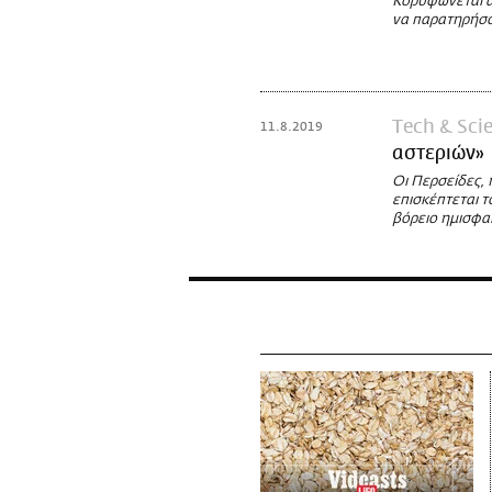
Κορυφώνεται α
να παρατηρήσο
Τech & Sci
11.8.2019
αστεριών»
Οι Περσείδες,
επισκέπτεται 
βόρειο ημισφαί