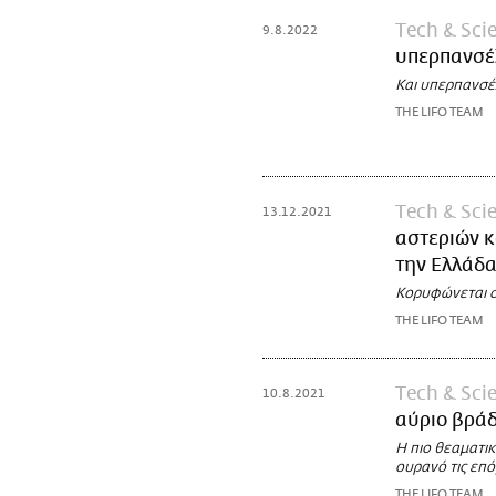
Τech & Sci
9.8.2022
υπερπανσέ
Και υπερπανσέ
THE LIFO TEAM
Τech & Sci
13.12.2021
αστεριών 
την Ελλάδ
Κορυφώνεται σ
THE LIFO TEAM
Τech & Sci
10.8.2021
αύριο βράδ
Η πιο θεαματι
ουρανό τις επ
THE LIFO TEAM