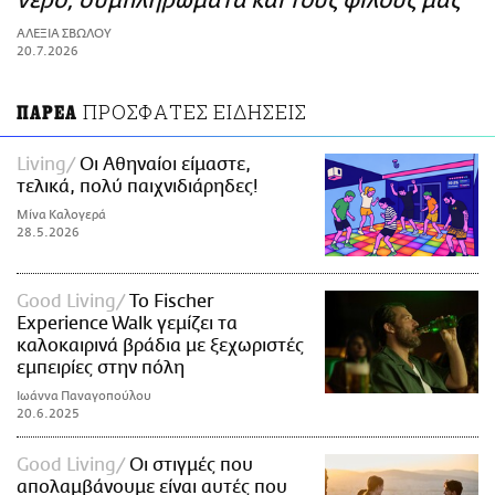
νερό, συμπληρώματα και τους φίλους μας
ΑΜΠΑ
ΑΛΕΞΙΑ ΣΒΩΛΟΥ
PRINT
20.7.2026
ΠΡΟΣΦΑΤΕΣ ΕΙΔΗΣΕΙΣ
ΠΑΡΕΑ
Living
Οι Αθηναίοι είμαστε,
τελικά, πολύ παιχνιδιάρηδες!
Μίνα Καλογερά
28.5.2026
Good Living
Το Fischer
Experience Walk γεμίζει τα
καλοκαιρινά βράδια με ξεχωριστές
εμπειρίες στην πόλη
Ιωάννα Παναγοπούλου
20.6.2025
Good Living
Οι στιγμές που
απολαμβάνουμε είναι αυτές που