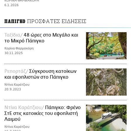
ΚΟΡΙΝΑ ΦΑΡΜΑΚΟΡΗ
ΑΜΠΑ
6.1.2026
PRINT
ΠΡΟΣΦΑΤΕΣ ΕΙΔΗΣΕΙΣ
ΠΑΠΙΓΚΟ
Ταξίδια
48 ώρες στο Μεγάλο και
το Μικρό Πάπιγκο
Κορίνα Φαρμακόρη
30.11.2025
Ρεπορτάζ
Σύγκρουση κατοίκων
και εφοπλιστών στο Πάπιγκο
Ντίνα Καράτζιου
20.9.2023
Ντίνα Καράτζιου
Πάπιγκο: Φρένο
ΣτΕ στις κατοικίες του εφοπλιστή
Λαιμού
Ντίνα Καράτζιου