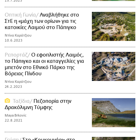
15.7.2023
Οπτική Γωνία
Αναβλήθηκε στο
ΣτΕ η «μάχη των ορίων» για τις
κατοικίες Λαιμού στο Πάπιγκο
Ντίνα Καράτζιου
10.6.2023
Ρεπορτάζ
Ο εφοπλιστής Λαιμός,
το Πάπιγκο και οι καταγγελίες για
μπετόν στο Εθνικό Πάρκο της
Βόρειας Πίνδου
Ντίνα Καράτζιου
24.2.2023
Ταξίδια
Πεζοπορία στην
Δρακόλιμνη Τύμφης
Maya Brkovic
22.8.2021
Γεύση
Στο «Κουκουνάρι» στο