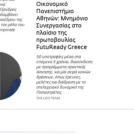
Οικονομικό
ενώ
έξανδρος
Πανεπιστήμιο
αλαμβάνει
Αθηνών: Μνημόνιο
ροέδρου της
Συνεργασίας στο
 τον ρόλο του
orporate
πλαίσιο της
πρωτοβουλίας
FutuReady Greece
50 υποτροφίες μέσα στα
επόμενα 5 χρόνια, διασύνδεση
με προγράμματα πρακτικής
άσκησης, και μία σειρά κοινών
δράσεων, όπως έρευνες,
μελέτες και διάδραση με το
στελεχειακό δυναμικό της
Παπαστράτος.
THE LIFO TEAM