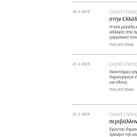
Good Livin
28.3.2025
στην Ελλά
Η νέα μεγάλη 
αλλαγές στις 
εργασιακό τοπί
THE LIFO TEAM
Good Livin
21.2.2025
Καινοτόμες εργ
δημιουργούν έ
για όλους.
THE LIFO TEAM
Good Livin
21.2.2025
περιβάλλον
Έχοντας δημιο
προάγει την ισ