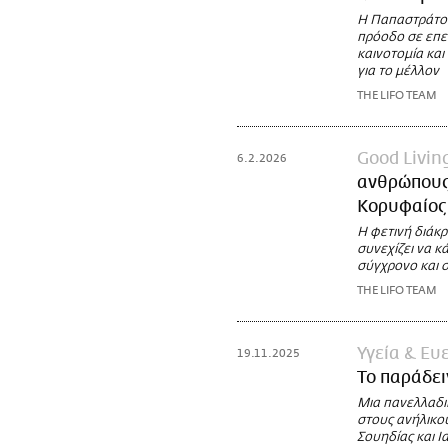
Η Παπαστράτος
πρόοδο σε επε
καινοτομία και
για το μέλλον
THE LIFO TEAM
Good Livin
6.2.2026
ανθρώπους 
Κορυφαίος
Η φετινή διάκρ
συνεχίζει να κ
σύγχρονο και 
THE LIFO TEAM
Υγεία & Ευ
19.11.2025
Το παράδει
Μια πανελλαδι
στους ανήλικου
Σουηδίας και Ι