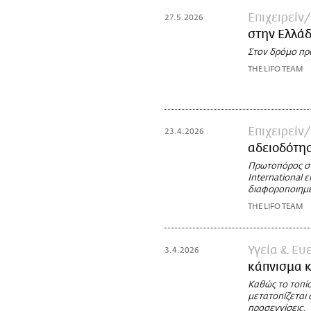
Επιχειρείν
27.5.2026
στην Ελλά
Στον δρόμο προ
THE LIFO TEAM
Επιχειρείν
23.4.2026
αδειοδότησ
Πρωτοπόρος στα
International 
διαφοροποιημέ
THE LIFO TEAM
Υγεία & Ευ
3.4.2026
κάπνισμα κ
Καθώς το τοπίο
μετατοπίζεται 
προσεγγίσεις.