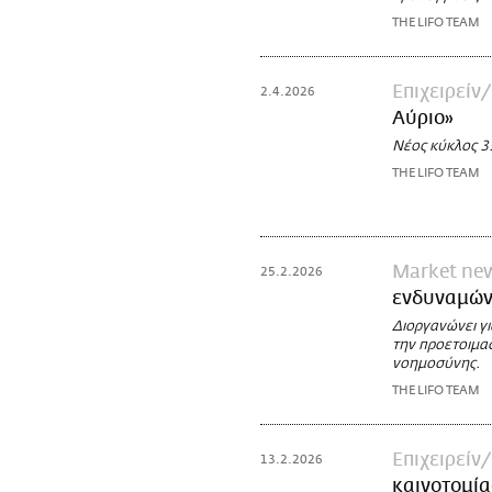
THE LIFO TEAM
Επιχειρείν
2.4.2026
Αύριο»
Νέος κύκλος 3
THE LIFO TEAM
Market ne
25.2.2026
ενδυναμώνε
Διοργανώνει γι
την προετοιμασ
νοημοσύνης.
THE LIFO TEAM
Επιχειρείν
13.2.2026
καινοτομία