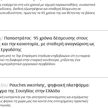
 εισέρχεται στη νέα χρονιά με ισχυρή παρακαταθήκη, ουσιαστική
νδύσεις, διεθνή εξωστρέφεια και σταθερή δέσμευση σε
 υπευθυνότητα, τιμώντας τα 95 χρόνια της και θέτοντας τις βάσεις
g
Παπαστράτος: 95 χρόνια δέσμευσης στους
και την καινοτομία, με σταθερή αναγνώριση ως
 Εργοδότης
ιση από το Top Employers Institute επιβεβαιώνει ότι η εταιρεία
άνει τη διαφορά στην εταιρική κουλτούρα, χτίζοντας ένα
συμπεριληπτικό εργασιακό περιβάλλον.
εξία
Pouches νικοτίνης, ψηφιακή πλατφόρμα:
γμα της Σουηδίας στην Ελλάδα
κή εκστρατεία για την αποτροπή καπνίσματος και ατμίσματος
ς φέρνει τη χώρα μας πιο κοντά στις επιτυχημένες πρακτικές
απωνίας.