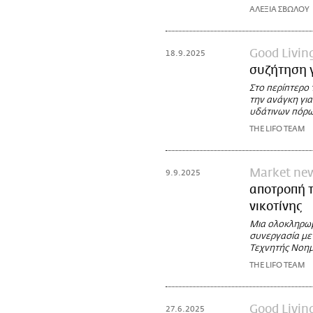
ΑΛΕΞΙΑ ΣΒΩΛΟΥ
Good Livin
18.9.2025
συζήτηση γ
Στο περίπτερο 
την ανάγκη για
υδάτινων πόρω
THE LIFO TEAM
Market ne
9.9.2025
αποτροπή τ
νικοτίνης
Μια ολοκληρωμ
συνεργασία με 
Τεχνητής Νοη
THE LIFO TEAM
Good Livin
27.6.2025