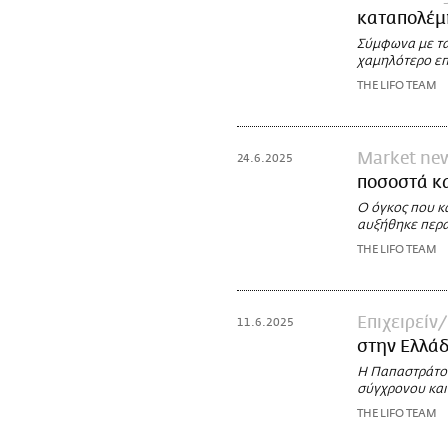
καταπολέμ
Σύμφωνα με τα
χαμηλότερο επί
THE LIFO TEAM
Market ne
24.6.2025
ποσοστά κ
Ο όγκος που κ
αυξήθηκε περα
THE LIFO TEAM
Επιχειρείν
11.6.2025
στην Ελλάδ
Η Παπαστράτος
σύγχρονου και
THE LIFO TEAM