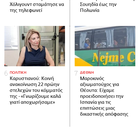
Χόλιγουντ σταμάτησε να
Σουηδία έως την
της τηλεφωνεί
Πολωνία
ΠΟΛΙΤΙΚΗ
ΔΙΕΘΝΗ
Καρυστιανού: Κοινή
Μαροκινός
ανακοίνωση 22 πρώην
αξιωματούχος για
στελεχών του κόμματός
Θέουτα: Είχαμε
της - «Γνωρίζουμε καλά
προειδοποιήσει την
γιατί αποχωρήσαμε»
Ισπανία για τις
επιπτώσεις μιας
δικαστικής απόφασης