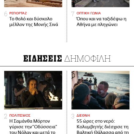
ΡΕΠΟΡΤΑΖ
ΟΠΤΙΚΗ ΓΩΝΙΑ
Το θολό και δύσκολο
Όπου και να ταξιδέψω η
μέλλον της Μονής Σινά
Αθήνα με πληγώνει
ΔΗΜΟΦΙΛΗ
ΕΙΔΗΣΕΙΣ
ΠΟΛΙΤΙΣΜΟΣ
ΔΙΕΘΝΗ
Η Σαμάνθα Μόρτον
55 ώρες στο νερό:
γύρισε την “Οδύσσεια”
Κολυμβητής διέσχισε τη
του Νόλαν και μετά το
Βαλτική Θάλασσα από τη