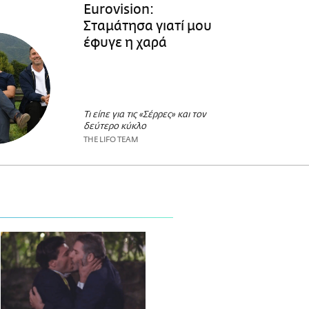
Eurovision:
Σταμάτησα γιατί μου
έφυγε η χαρά
Τι είπε για τις «Σέρρες» και τον
δεύτερο κύκλο
THE LIFO TEAM