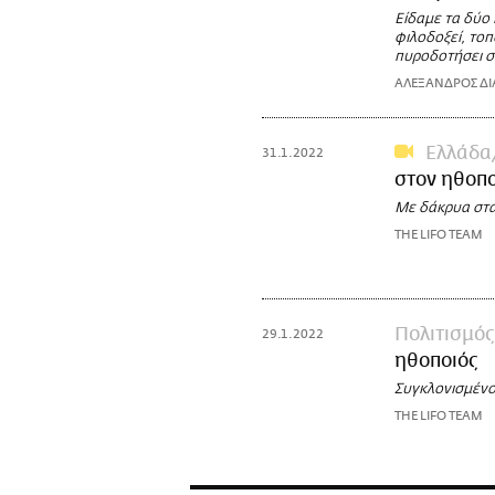
Είδαμε τα δύο 
φιλοδοξεί, τοπ
πυροδοτήσει σ
ΑΛΕΞΑΝΔΡΟΣ ΔΙ
Ελλάδα
31.1.2022
στον ηθοπ
Με δάκρυα στα
THE LIFO TEAM
Πολιτισμός
29.1.2022
ηθοποιός
Συγκλονισμένο
THE LIFO TEAM