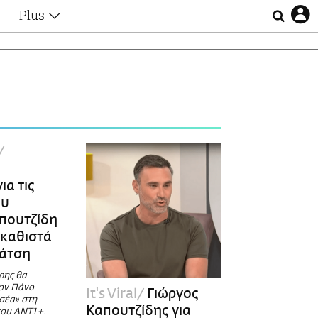
Plus
Θέματα
Συνεντεύξεις
Videos
τα
Αφιερώματα
Ζώδια
Εξομολογήσεις
Blogs
η
Οι Αθηναίοι
α
Απώλειες
ια τις
Lgbtqi+
ου
Επιλογές
πουτζίδη
ικαθιστά
Νάτση
ρης θα
τον Πάνο
It's Viral
Γιώργος
σέα» στη
Καπουτζίδης για
του ANT1+.