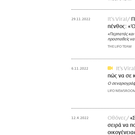
It's Viral
Π
29.11.2022
πένθος: «Ό
«Περπατάς και 
προσπαθείς να 
THE LIFO TEAM
It's Vira
6.11.2022
πώς να σε 
Ο σεναριογράφ
LIFO NEWSROO
Οθόνες
«
12.4.2022
σειρά να π
οικογένεια