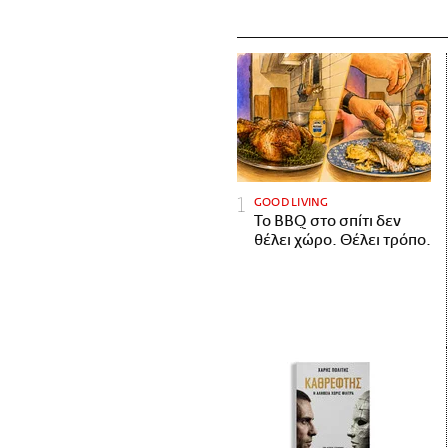
GOOD LIVING
Το BBQ στο σπίτι δεν
θέλει χώρο. Θέλει τρόπο.