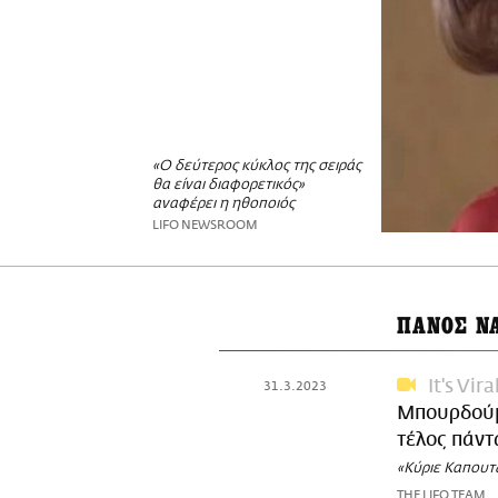
«Ο δεύτερος κύκλος της σειράς
θα είναι διαφορετικός»
αναφέρει η ηθοποιός
LIFO NEWSROOM
ΠΑΝΟΣ Ν
It's Vira
31.3.2023
Μπουρδούμ
τέλος πάντ
«Κύριε Καπουτ
THE LIFO TEAM