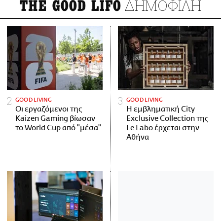
ΔΗΜΟΦΙΛΗ
THE GOOD LIFO
GOOD LIVING
GOOD LIVING
Οι εργαζόμενοι της
Η εμβληματική City
Kaizen Gaming βίωσαν
Exclusive Collection της
το World Cup από "μέσα"
Le Labo έρχεται στην
Αθήνα