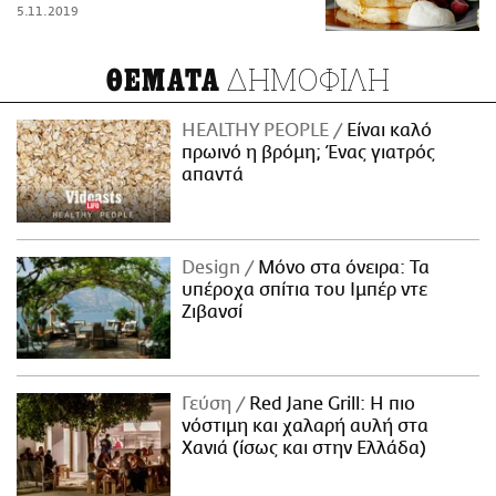
5.11.2019
ΔΗΜΟΦΙΛΗ
ΘΕΜΑΤΑ
HEALTHY PEOPLE
Είναι καλό
πρωινό η βρόμη; Ένας γιατρός
απαντά
Design
Μόνο στα όνειρα: Τα
υπέροχα σπίτια του Ιμπέρ ντε
Ζιβανσί
Γεύση
Red Jane Grill: Η πιο
νόστιμη και χαλαρή αυλή στα
Χανιά (ίσως και στην Ελλάδα)