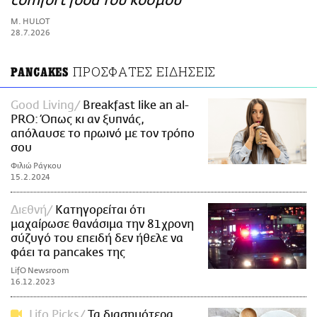
comfort food του κόσμου
ΑΜΠΑ
M. HULOT
PRINT
28.7.2026
ΠΡΟΣΦΑΤΕΣ ΕΙΔΗΣΕΙΣ
PANCAKES
Good Living
Breakfast like an al-
PRO: Όπως κι αν ξυπνάς,
απόλαυσε το πρωινό με τον τρόπο
σου
Φιλιώ Ράγκου
15.2.2024
Διεθνή
Κατηγορείται ότι
μαχαίρωσε θανάσιμα την 81χρονη
σύζυγό του επειδή δεν ήθελε να
φάει τα pancakes της
LifO Newsroom
16.12.2023
Lifo Picks
Τα διασημότερα