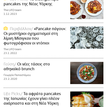
pancakes της Νέας Υόρκης
The LiFO team
1.12.2023
Περιβάλλον
«Pancake πάγου»:
Οι μυστήριοι σχηματισμοί στη
λίμνη Μίσιγκαν που
φωτογράφισαν οι ντόπιοι
The LiFO team
23.1.2022
Γεύση
Οι νέες τάσεις στο
αθηναϊκό brunch
Γεωργία Παπαστάμου
23.2.2020
Lifo Picks
Τα αφράτα pancakes
της Ιαπωνίας έχουν γίνει πλέον
ανάρπαστα και στη Νέα Υόρκη