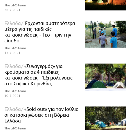
The LiFO team
26.7.2021
Ελλάδα
Έρχονται αυστηρότερα
μέτρα για τις παιδικές
κατασκηνώσεις - Τεστ πριν την
είσοδο
The LiFO team
15.7.2021
Ελλάδα
«Συναγερμός» για
κρούσματα σε 4 παιδικές
κατασκηνώσεις - Έξι μολύνσεις
στο Σοφικό Κορινθίας
The LiFO team
10.7.2021
Ελλάδα
«Sold out» για τον Ιούλιο
οι κατασκηνώσεις στη Βόρεια
Ελλάδα
The LiFO team