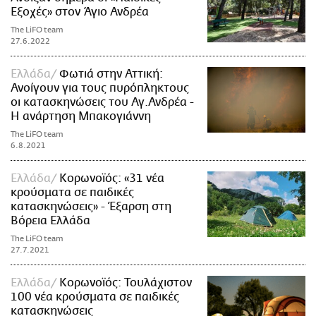
Εξοχές» στον Άγιο Ανδρέα
The LiFO team
27.6.2022
Ελλάδα
Φωτιά στην Αττική:
Ανοίγουν για τους πυρόπληκτους
οι κατασκηνώσεις του Αγ.Ανδρέα -
Η ανάρτηση Μπακογιάννη
The LiFO team
6.8.2021
Ελλάδα
Κορωνοϊός: «31 νέα
κρούσματα σε παιδικές
κατασκηνώσεις» - Έξαρση στη
Βόρεια Ελλάδα
The LiFO team
27.7.2021
Ελλάδα
Κορωνοϊός: Τουλάχιστον
100 νέα κρούσματα σε παιδικές
κατασκηνώσεις