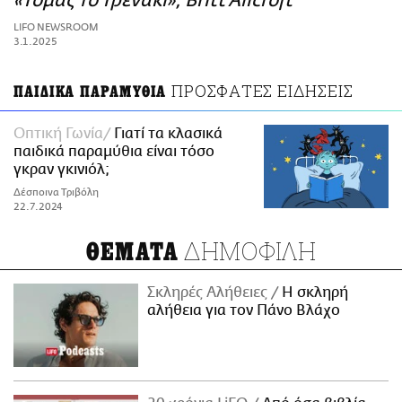
«Τόμας το Τρενάκι», Britt Allcroft
ΑΜΠΑ
LIFO NEWSROOM
PRINT
3.1.2025
ΠΡΟΣΦΑΤΕΣ ΕΙΔΗΣΕΙΣ
ΠΑΙΔΙΚΑ ΠΑΡΑΜΥΘΙΑ
Οπτική Γωνία
Γιατί τα κλασικά
παιδικά παραμύθια είναι τόσο
γκραν γκινιόλ;
Δέσποινα Τριβόλη
22.7.2024
ΔΗΜΟΦΙΛΗ
ΘΕΜΑΤΑ
Σκληρές Αλήθειες
H σκληρή
αλήθεια για τον Πάνο Βλάχο