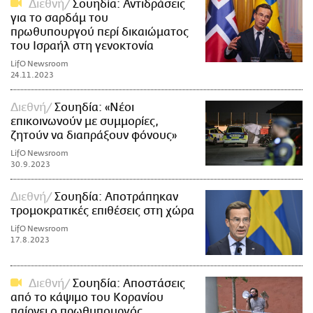
Διεθνή
Σουηδία: Αντιδράσεις
για το σαρδάμ του
πρωθυπουργού περί δικαιώματος
του Ισραήλ στη γενοκτονία
LifO Newsroom
24.11.2023
Διεθνή
Σουηδία: «Nέοι
επικοινωνούν με συμμορίες,
ζητούν να διαπράξουν φόνους»
LifO Newsroom
30.9.2023
Διεθνή
Σουηδία: Αποτράπηκαν
τρομοκρατικές επιθέσεις στη χώρα
LifO Newsroom
17.8.2023
Διεθνή
Σουηδία: Αποστάσεις
από το κάψιμο του Κορανίου
παίρνει ο πρωθυπουργός