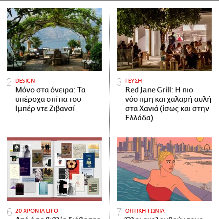
DESIGN
ΓΕΥΣΗ
Μόνο στα όνειρα: Τα
Red Jane Grill: Η πιο
υπέροχα σπίτια του
νόστιμη και χαλαρή αυλή
Ιμπέρ ντε Ζιβανσί
στα Χανιά (ίσως και στην
Ελλάδα)
20 ΧΡΟΝΙΑ LIFO
ΟΠΤΙΚΗ ΓΩΝΙΑ