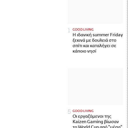
GOOD LIVING
Η ιδανική summer Friday
ξεκινά με δουλειά στο
σπίτι και καταλήγει σε
κάποιο νησί
GOOD LIVING
Οι εργαζόμενοι της
Kaizen Gaming βίωσαν
το World Cup από "μέσα"