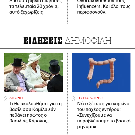
Από όσα βιβλία διάβασες
Όλοι ακολουθούν τους
τα τελευταία 20 χρόνια,
influencers. Και όλοι τους
αυτό ξεχωρίζεις
περιφρονούν.
ΔΗΜΟΦΙΛΗ
ΕΙΔΗΣΕΙΣ
ΔΙΕΘΝΗ
ΤECH & SCIENCE
Τι θα ακολουθήσει για τη
Νέα εξέταση για καρκίνο
βασίλισσα Καμίλα εάν
του παχέος εντέρου:
πεθάνει πρώτος ο
«Συνεχίζουμε να
βασιλιάς Κάρολος;
παραβλέπουμε το βασικό
μήνυμα»