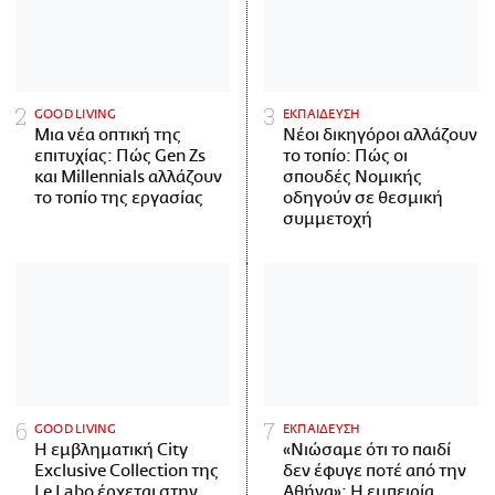
GOOD LIVING
ΕΚΠΑΙΔΕΥΣΗ
Μια νέα οπτική της
Νέοι δικηγόροι αλλάζουν
επιτυχίας: Πώς Gen Zs
το τοπίο: Πώς οι
και Millennials αλλάζουν
σπουδές Νομικής
το τοπίο της εργασίας
οδηγούν σε θεσμική
συμμετοχή
GOOD LIVING
ΕΚΠΑΙΔΕΥΣΗ
Η εμβληματική City
«Νιώσαμε ότι το παιδί
Exclusive Collection της
δεν έφυγε ποτέ από την
Le Labo έρχεται στην
Αθήνα»: Η εμπειρία