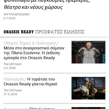
φθινόπωρο με παγκόσμιες πρεμιέρες,
ΑΜΠΑ
θέατρο και νέους χώρους
PRINT
ΑΡΓΥΡΩ ΜΠΟΖΩΝΗ
6.7.2026
ΠΡΟΣΦΑΤΕΣ ΕΙΔΗΣΕΙΣ
ONASSIS READY
Οδηγός Τέχνες & Πολιτισμός
Μέσα στο συναρπαστικό σύμπαν
της Τίλντα Σουίντον: Η έκθεση-
εμπειρία στο Onassis Ready
The LiFO team
2.6.2026
Πολιτισμός
H ταράτσα του
Onassis Ready γίνεται θερινό
The LiFO team
27.5.2026