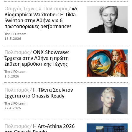
Οδηγός Τέχνες & Πολιτισμός
«A
Biographical Wardrobe»: Η Tilda
Swinton στην Αθήνα για 6
πρωτοποριακές performances
The LiFO team
13.5.2026
Πολιτισμός
ONX.Showcase:
Έρχεται στην Αθήνα η πρώτη
έκθεση εμβυθιστικής τέχνης
The LiFO team
1.5.2026
Πολιτισμός
Η Τίλντα Σουίντον
έρχεται στο Onassis Ready
The LiFO team
27.4.2026
Πολιτισμός
H Art-Athina 2026