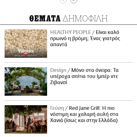
<
>
ΔΗΜΟΦΙΛΗ
ΘΕΜΑΤΑ
HEALTHY PEOPLE
Είναι καλό
πρωινό η βρόμη; Ένας γιατρός
απαντά
Design
Μόνο στα όνειρα: Τα
υπέροχα σπίτια του Ιμπέρ ντε
Ζιβανσί
Γεύση
Red Jane Grill: Η πιο
νόστιμη και χαλαρή αυλή στα
Χανιά (ίσως και στην Ελλάδα)