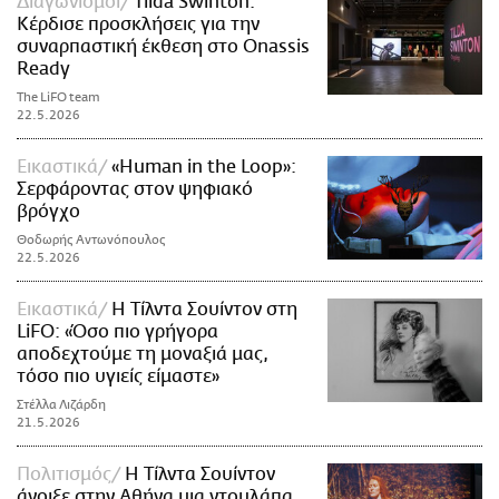
Διαγωνισμοί
Tilda Swinton:
Κέρδισε προσκλήσεις για την
συναρπαστική έκθεση στο Onassis
Ready
The LiFO team
22.5.2026
Εικαστικά
«Human in the Loop»:
Σερφάροντας στον ψηφιακό
βρόγχο
Θοδωρής Αντωνόπουλος
22.5.2026
Εικαστικά
H Τίλντα Σουίντον στη
LiFO: «Όσο πιο γρήγορα
αποδεχτούμε τη μοναξιά μας,
τόσο πιο υγιείς είμαστε»
Στέλλα Λιζάρδη
21.5.2026
Πολιτισμός
Η Τίλντα Σουίντον
άνοιξε στην Αθήνα μια ντουλάπα