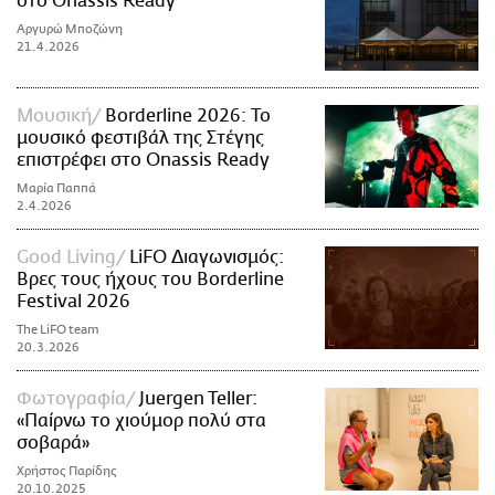
στο Onassis Ready
Αργυρώ Μποζώνη
21.4.2026
Μουσική
Borderline 2026: Το
μουσικό φεστιβάλ της Στέγης
επιστρέφει στο Onassis Ready
Μαρία Παππά
2.4.2026
Good Living
LiFO Διαγωνισμός:
Βρες τους ήχους του Borderline
Festival 2026
The LiFO team
20.3.2026
Φωτογραφία
Juergen Teller:
«Παίρνω το χιούμορ πολύ στα
σοβαρά»
Χρήστος Παρίδης
20.10.2025