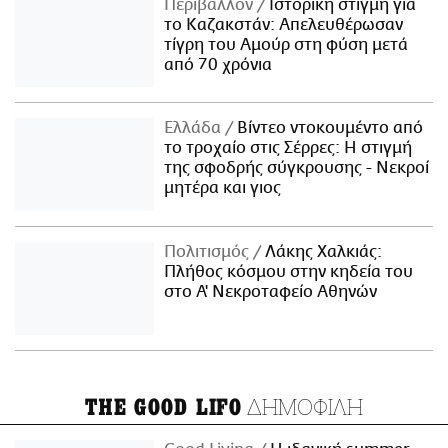
Περιβάλλον
Ιστορική στιγμή για
το Καζακστάν: Απελευθέρωσαν
τίγρη του Αμούρ στη φύση μετά
από 70 χρόνια
Ελλάδα
Βίντεο ντοκουμέντο από
το τροχαίο στις Σέρρες: Η στιγμή
της σφοδρής σύγκρουσης - Νεκροί
μητέρα και γιος
Πολιτισμός
Λάκης Χαλκιάς:
Πλήθος κόσμου στην κηδεία του
στο Α' Νεκροταφείο Αθηνών
ΔΗΜΟΦΙΛΗ
THE GOOD LIFO