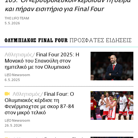
105: Οι «Ερυθρόλευκοι» κέρδισαν τη σειρά
ΑΜΠΑ
και πήραν εισιτήριο για Final Four
PRINT
THE LIFO TEAM
5.5.2026
ΠΡΟΣΦΑΤΕΣ ΕΙΔΗΣΕΙΣ
ΟΛΥΜΠΙΑΚΟΣ FINAL FOUR
Αθλητισμός
Final Four 2025: Η
Μονακό του Σπανούλη στον
ημιτελικό με τον Ολυμπιακό
LifO Newsroom
6.5.2025
Αθλητισμός
Final Four: Ο
Ολυμπιακός κέρδισε τη
Φενέρμπαχτσε με σκορ 87-84
στον μικρό τελικό
LifO Newsroom
26.5.2024