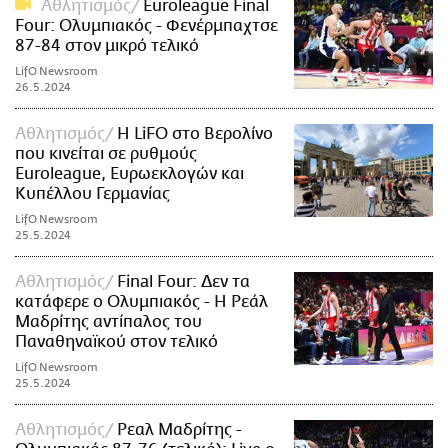
Αθλητισμός
Euroleague Final
Four: Ολυμπιακός - Φενέρμπαχτσε
87-84 στον μικρό τελικό
LifO Newsroom
26.5.2024
Αθλητισμός
Η LiFO στο Βερολίνο
που κινείται σε ρυθμούς
Euroleague, Ευρωεκλογών και
Κυπέλλου Γερμανίας
LifO Newsroom
25.5.2024
Αθλητισμός
Final Four: Δεν τα
κατάφερε ο Ολυμπιακός - Η Ρεάλ
Μαδρίτης αντίπαλος του
Παναθηναϊκού στον τελικό
LifO Newsroom
25.5.2024
Αθλητισμός
Ρεαλ Μαδρίτης -