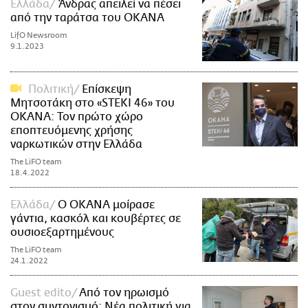
Ελλάδα
Άνδρας απειλεί να πέσει
από την ταράτσα του ΟΚΑΝΑ
LifO Newsroom
9.1.2023
Πολιτική
Επίσκεψη
Μητσοτάκη στο «STEKI 46» του
ΟΚΑΝΑ: Τον πρώτο χώρο
εποπτευόμενης χρήσης
ναρκωτικών στην Ελλάδα
The LiFO team
18.4.2022
Ελλάδα
Ο ΟΚΑΝΑ μοίρασε
γάντια, κασκόλ και κουβέρτες σε
ουσιοεξαρτημένους
The LiFO team
24.1.2022
Guest edito
Aπό τον ηρωισμό
στον συντονισμό: Νέα πολιτική για