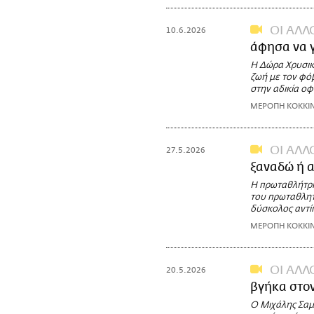
ΟΙ ΑΛΛ
10.6.2026
άφησα να γ
Η Δώρα Χρυσικο
ζωή με τον φόβ
στην αδικία ο
ΜΕΡΟΠΗ ΚΟΚΚΙ
ΟΙ ΑΛΛ
27.5.2026
ξαναδώ ή α
Η πρωταθλήτρια
του πρωταθλητι
δύσκολος αντίπ
ΜΕΡΟΠΗ ΚΟΚΚΙ
ΟΙ ΑΛΛ
20.5.2026
βγήκα στο
Ο Μιχάλης Σαμό