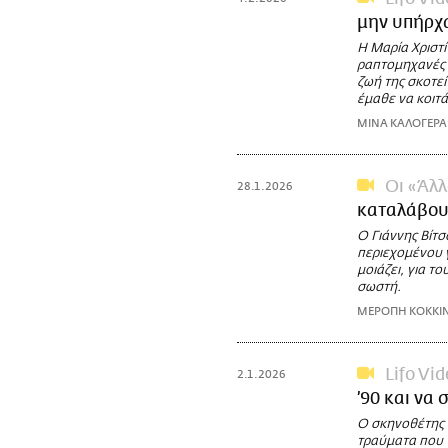
μην υπήρχ
Η Μαρία Χριστί
ραπτομηχανές 
ζωή της σκοτε
έμαθε να κοιτά
ΜΙΝΑ ΚΑΛΟΓΕΡΑ
Οι «Άλλ
28.1.2026
καταλάβουν
Ο Γιάννης Βίτσ
περιεχομένου γ
μοιάζει, για το
σωστή.
ΜΕΡΟΠΗ ΚΟΚΚΙ
Lifo Vi
2.1.2026
’90 και να 
Ο σκηνοθέτης Γ
τραύματα που 