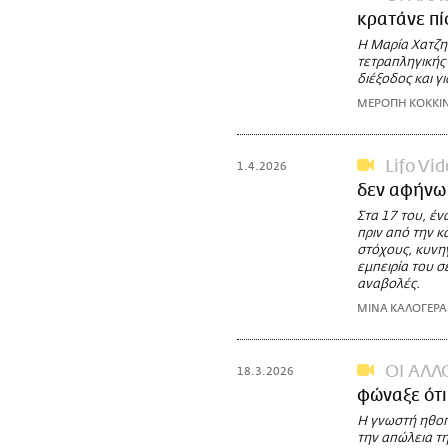
κρατάνε πί
Η Μαρία Χατζηι
τετραπληγικής 
διέξοδος και γ
ΜΕΡΟΠΗ ΚΟΚΚΙ
Lifo Vi
1.4.2026
δεν αφήνω 
Στα 17 του, έ
πριν από την 
στόχους, κυνηγ
εμπειρία του σε
αναβολές.
ΜΙΝΑ ΚΑΛΟΓΕΡΑ
ΟΙ ΑΛΛ
18.3.2026
φώναξε ότι
Η γνωστή ηθοπο
την απώλεια τη