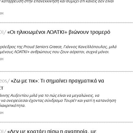
 κατάρρευση στην επανεκκίνηση και θυμίζει ότι κανείς δεν είναι
ΝΗ
ΟΙ
«Οι ηλικιωμένοι ΛΟΑΤΚΙ+ βιώνουν τρομερό
πρόεδρος της Proud Seniors Greece, Γιάννος Κανελλόπουλος, μιλά
ιωμένους ΛΟΑΤΚΙ+ ανθρώπους που ζουν αόρατοι, συχνά μόνοι.
ΝΗ
deos
«Ζω με τικ»: Τι σημαίνει πραγματικά να
έτ
ννης Αυξεντίου μιλά για το πώς είναι να μεγαλώνεις, να
 να ονειρεύεσαι έχοντας σύνδρομο Τουρέτ και γιατί η κατανόηση
διακριτικότητα.
ΝΗ
ΟΙ
«Δεν με κρατάει πίσω η αναπηρία, με