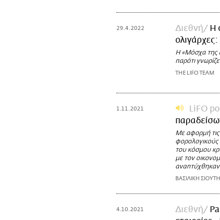
Διεθνή
Η 
29.4.2022
ολιγάρχες:
Η «Μόσχα της Μ
παρότι γνωρίζε
THE LIFO TEAM
LiFO pol
1.11.2021
παραδείσω
Με αφορμή τις
φορολογικούς π
του κόσμου κρ
με τον οικονο
αναπτύχθηκαν α
ΒΑΣΙΛΙΚΗ ΣΙΟΥΤ
Διεθνή
Pa
4.10.2021