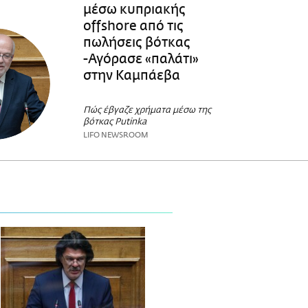
μέσω κυπριακής
offshore από τις
πωλήσεις βότκας
-Αγόρασε «παλάτι»
στην Καμπάεβα
Πώς έβγαζε χρήματα μέσω της
βότκας Putinka
LIFO NEWSROOM