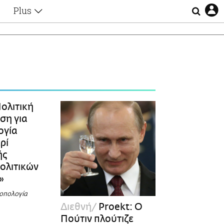
Plus
Θέματα
Συνεντεύξεις
Videos
τα
Αφιερώματα
Ζώδια
Εξομολογήσεις
Blogs
η
ολιτική
Οι Αθηναίοι
ση για
Απώλειες
ογία
Lgbtqi+
ρί
Επιλογές
ής
ολιτικών
»
ροπολογία
Διεθνή
Proekt: Ο
Πούτιν πλούτιζε