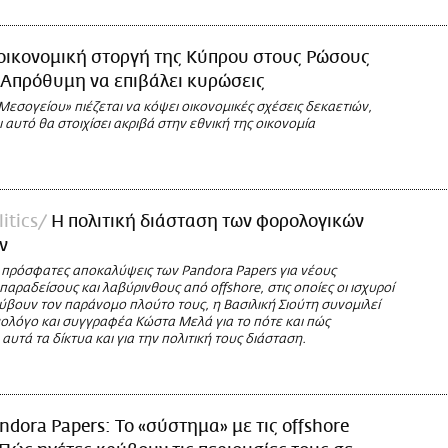
οικονομική στοργή της Κύπρου στους Ρώσους
 Απρόθυμη να επιβάλει κυρώσεις
εσογείου» πιέζεται να κόψει οικονομικές σχέσεις δεκαετιών,
ι αυτό θα στοιχίσει ακριβά στην εθνική της οικονομία
itics
Η πολιτική διάσταση των φορολογικών
ν
 πρόσφατες αποκαλύψεις των Pandora Papers για νέους
αραδείσους και λαβύρινθους από offshore, στις οποίες οι ισχυροί
ύβουν τον παράνομο πλούτο τους, η Βασιλική Σιούτη συνομιλεί
μολόγο και συγγραφέα Κώστα Μελά για το πότε και πώς
υτά τα δίκτυα και για την πολιτική τους διάσταση.
Η
ndora Papers: Το «σύστημα» με τις offshore