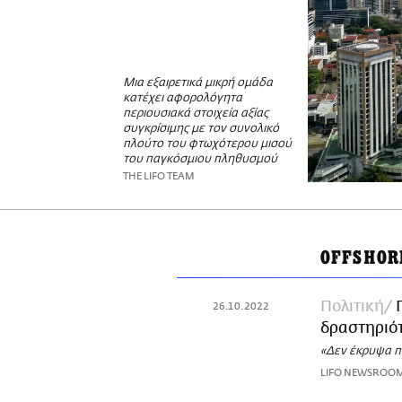
Μια εξαιρετικά μικρή ομάδα
κατέχει αφορολόγητα
περιουσιακά στοιχεία αξίας
συγκρίσιμης με τον συνολικό
πλούτο του φτωχότερου μισού
του παγκόσμιου πληθυσμού
THE LIFO TEAM
OFFSHOR
Πολιτική
26.10.2022
δραστηριότ
«Δεν έκρυψα πο
LIFO NEWSROO