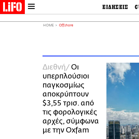
ΕΙΔΗΣΕΙΣ
C
LIFO SHOP
Ελλάδα
Ο
Διεθνή
Μ
NEWSLETTER
HOME
Offshore
Πολιτική
Θ
ΜΙΚΡΟΠΡΑΓΜΑΤΑ
Οικονομία
Ει
THE GOOD LIFO
Πολιτισμός
Βι
LIFOLAND
Αθλητισμός
Αρ
CITY GUIDE
& 
Περιβάλλον
Διεθνή
Οι
D
ΑΜΠΑ
TV & Media
Φ
υπερπλούσιοι
PRINT
Tech &
Science
παγκοσμίως
European Lifo
αποκρύπτουν
$3,55 τρισ. από
τις φορολογικές
αρχές, σύμφωνα
με την Oxfam