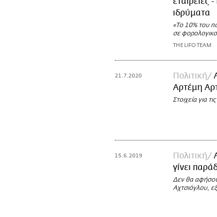
εταιρείες 
ιδρύματα
«Το 10% του π
σε φορολογικο
THE LIFO TEAM
Πολιτική
21.7.2020
Αρτέμη Αρτ
Στοιχεία για τ
Πολιτική
15.6.2019
γίνει παρά
Δεν θα αφήσουμ
Αχτσιόγλου, ε