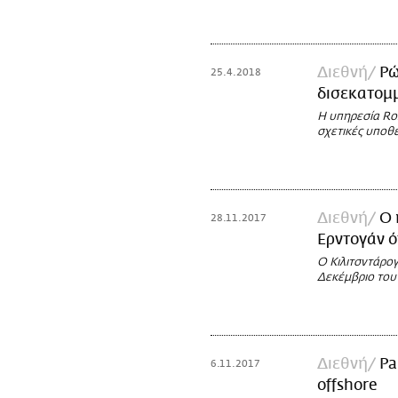
Διεθνή
Ρώ
25.4.2018
δισεκατομμ
Η υπηρεσία Ro
σχετικές υποθέ
Διεθνή
Ο 
28.11.2017
Ερντογάν ό
Ο Κιλιτσντάρο
Δεκέμβριο του
Διεθνή
Pa
6.11.2017
offshore