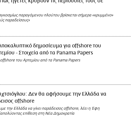
- Πώς ηγέτες κρύβουν τις περιουσίες τους σε
αγκοσμίως παραγόμενου πλούτου βρίσκεται σήμερα «κρυμμένο»
ύς παραδείσους»
Αποκαλυπτικό δημοσίευμα για offshore του
εμίου - Στοιχεία από τα Panama Papers
ις offshore του Αρτεμίου από τα Panama Papers
Αχτσιόγλου: Δεν θα αφήσουμε την Ελλάδα να
δεισος offshore
ε την Ελλάδα να γίνει παράδεισος offshore, λέει η Έφη
ξαπολύοντας επίθεση στη Νέα Δημοκρατία