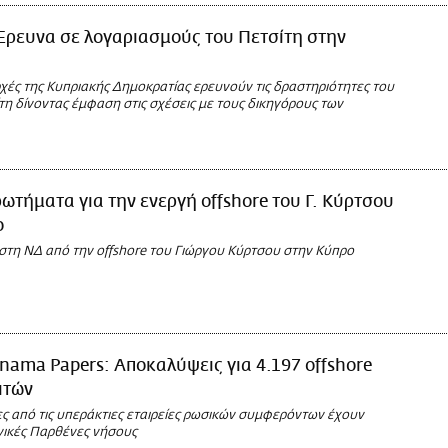
Έρευνα σε λογαριασμούς του Πετσίτη στην
χές της Κυπριακής Δημοκρατίας ερευνούν τις δραστηριότητες του
η δίνοντας έμφαση στις σχέσεις με τους δικηγόρους των
ωτήματα για την ενεργή offshore του Γ. Κύρτσου
ο
τη ΝΔ από την offshore του Γιώργου Κύρτσου στην Κύπρο
nama Papers: Αποκαλύψεις για 4.197 offshore
ιτών
ς από τις υπεράκτιες εταιρείες ρωσικών συμφερόντων έχουν
ανικές Παρθένες νήσους