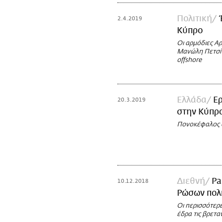
Πολιτική
2.4.2019
Κύπρο
Οι αρμόδιες Αρ
Μανώλη Πετσίτ
offshore
Ελλάδα
Ερ
20.3.2019
στην Κύπρ
Πονοκέφαλος σ
Διεθνή
Pa
10.12.2018
Ρώσων πολ
Οι περισσότερε
έδρα τις βρετ