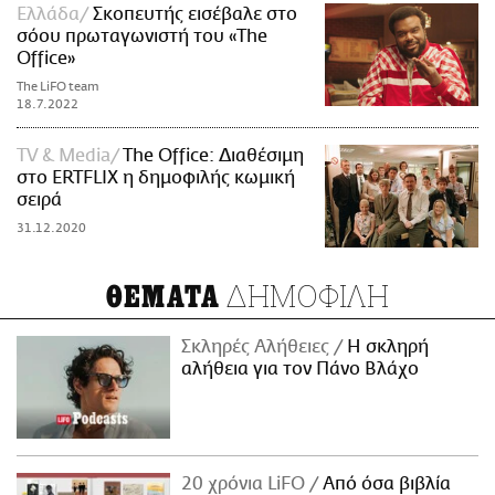
Ελλάδα
Σκοπευτής εισέβαλε στο
σόου πρωταγωνιστή του «The
Office»
The LiFO team
18.7.2022
TV & Media
The Office: Διαθέσιμη
στο ERTFLIX η δημοφιλής κωμική
σειρά
31.12.2020
ΔΗΜΟΦΙΛΗ
ΘΕΜΑΤΑ
Σκληρές Αλήθειες
H σκληρή
αλήθεια για τον Πάνο Βλάχο
20 χρόνια LiFO
Από όσα βιβλία