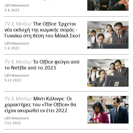
LifO Newsroom
5.8.2023
TV & Media
The Office: Έρχεται
νέα εκδοχή της κωμικής σειράς -
Γυναίκα στη θέση του Μάικλ Σκοτ
LifO Newsroom
1.6.2023
TV & Media
To Office φεύγει από
το Netflix από το 2023
LifO Newsroom
9.12.2022
TV & Media
Μίντι Κάλινγκ: Οι
χαρακτήρες του «The Office» θα
είχαν ακυρωθεί εν έτει 2022
LifO Newsroom
7.12.2022