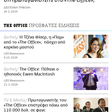
ότι πρωταγωνιστείτε στο «The Office»;
ΑΜΠΑ
ΔΕΣΠΟΙΝΑ ΤΡΙΒΟΛΗ
PRINT
24.2.2025
ΠΡΟΣΦΑΤΕΣ ΕΙΔΗΣΕΙΣ
THE OFFICE
Διεθνή
Η Τζένα Φίσερ, η «Παμ»
από το «The Office», πάσχει από
καρκίνο μαστού
LifO Newsroom
9.10.2024
Διεθνή
The Office: Πέθανε ο
ηθοποιός Ewen MacIntosh
LifO Newsroom
21.2.2024
TV & Media
Πρωταγωνιστής του
«The Office» επιστρέφει πάνω από
110.000 δολ. σε φανς