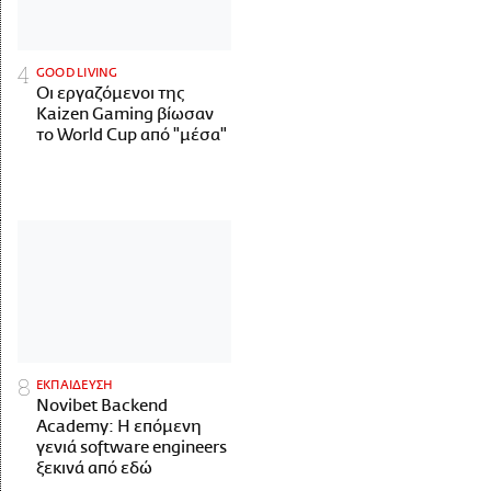
GOOD LIVING
Οι εργαζόμενοι της
Kaizen Gaming βίωσαν
το World Cup από "μέσα"
ΕΚΠΑΙΔΕΥΣΗ
Novibet Backend
Academy: Η επόμενη
γενιά software engineers
ξεκινά από εδώ