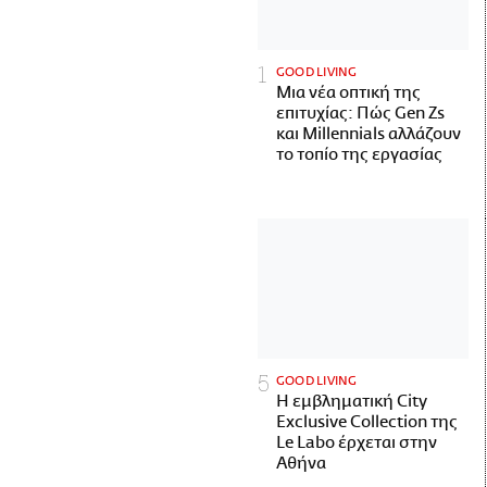
GOOD LIVING
Μια νέα οπτική της
επιτυχίας: Πώς Gen Zs
και Millennials αλλάζουν
το τοπίο της εργασίας
GOOD LIVING
Η εμβληματική City
Exclusive Collection της
Le Labo έρχεται στην
Αθήνα