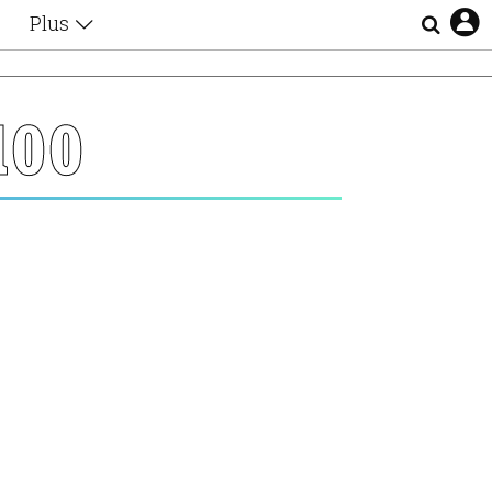
Plus
Θέματα
Συνεντεύξεις
Videos
100
τα
Αφιερώματα
Ζώδια
Εξομολογήσεις
Blogs
η
Οι Αθηναίοι
Απώλειες
Lgbtqi+
Επιλογές