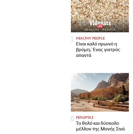
HEALTHY PEOPLE
Είναι καλό πρωινό η
βρόμη; Ένας γιατρός
απαντά
ΡΕΠΟΡΤΑΖ
Το θολό και δύσκολο
μέλλον της Μονής Σινά