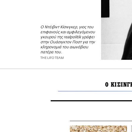
Ο Ντέιβιντ Κίσινγκερ, γιος του
επιφανούς και αμφιλεγόμενου
γκουρού της realpolitik γράφει
στην Ουάσιγκτον Ποστ για την
κληρονομιά του αιωνόβιου
πατέρα του.
THE LIFO TEAM
Ο ΚΙΣΙΝΓ