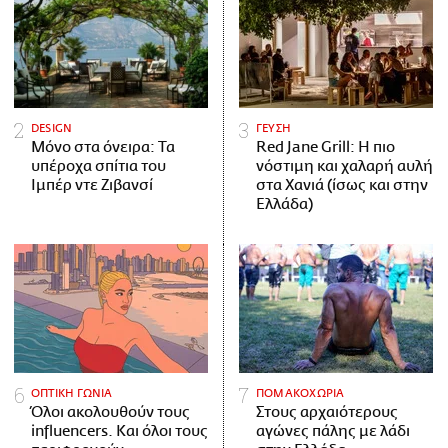
DESIGN
ΓΕΥΣΗ
Μόνο στα όνειρα: Τα
Red Jane Grill: Η πιο
υπέροχα σπίτια του
νόστιμη και χαλαρή αυλή
Ιμπέρ ντε Ζιβανσί
στα Χανιά (ίσως και στην
Ελλάδα)
ΟΠΤΙΚΗ ΓΩΝΙΑ
ΠΟΜΑΚΟΧΩΡΙΑ
Όλοι ακολουθούν τους
Στους αρχαιότερους
influencers. Και όλοι τους
αγώνες πάλης με λάδι