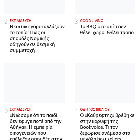
ΕΚΠΑΙΔΕΥΣΗ
GOOD LIVING
Νέοι δικηγόροι αλλάζουν
Το BBQ στο σπίτι δεν
το τοπίο: Πώς οι
θέλει χώρο. Θέλει τρόπο.
σπουδές Νομικής
οδηγούν σε θεσμική
συμμετοχή
ΕΚΠΑΙΔΕΥΣΗ
ΟΔΗΓΟΣ ΒΙΒΛΙΟΥ
«Νιώσαμε ότι το παιδί
Ο «Καθρέφτης» βρέθηκε
δεν έφυγε ποτέ από την
στην κορυφή της
Αθήνα»: Η εμπειρία
Bookvoice. Τι τον
οικογενειών που
ξεχώρισε ανάμεσα στα
επέλεξαν σπουδές στην
μεγάλα best sellers;