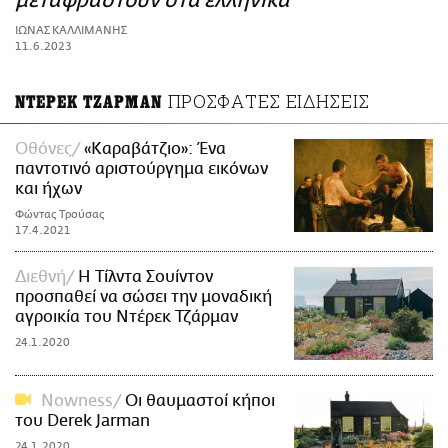
μεταφραστούν στα ελληνικά
ΑΜΠΑ
ΙΩΝΑΣ ΚΑΛΛΙΜΑΝΗΣ
PRINT
11.6.2023
ΠΡΟΣΦΑΤΕΣ ΕΙΔΗΣΕΙΣ
ΝΤΕΡΕΚ ΤΖΑΡΜΑΝ
Οθόνες
«Καραβάτζιο»: Ένα
παντοτινό αριστούργημα εικόνων
και ήχων
Φώντας Τρούσας
17.4.2021
Διεθνή
Η Τίλντα Σουίντον
προσπαθεί να σώσει την μοναδική
αγροικία του Ντέρεκ Τζάρμαν
24.1.2020
Nowness
Οι θαυμαστοί κήποι
του Derek Jarman
24.1.2020