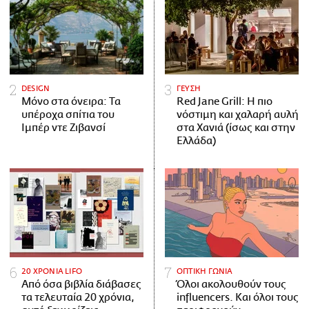
DESIGN
ΓΕΥΣΗ
Μόνο στα όνειρα: Τα
Red Jane Grill: Η πιο
υπέροχα σπίτια του
νόστιμη και χαλαρή αυλή
Ιμπέρ ντε Ζιβανσί
στα Χανιά (ίσως και στην
Ελλάδα)
20 ΧΡΟΝΙΑ LIFO
ΟΠΤΙΚΗ ΓΩΝΙΑ
Από όσα βιβλία διάβασες
Όλοι ακολουθούν τους
τα τελευταία 20 χρόνια,
influencers. Και όλοι τους