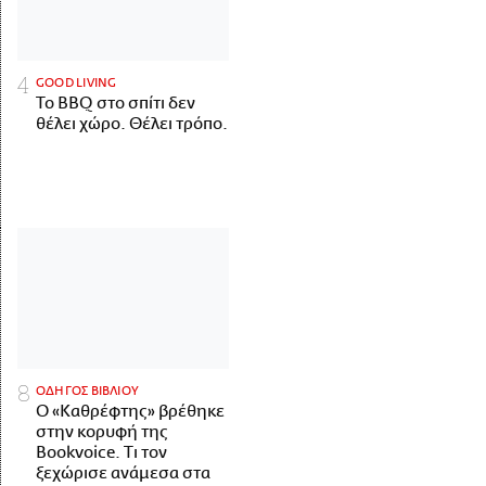
GOOD LIVING
Το BBQ στο σπίτι δεν
θέλει χώρο. Θέλει τρόπο.
ΟΔΗΓΟΣ ΒΙΒΛΙΟΥ
Ο «Καθρέφτης» βρέθηκε
στην κορυφή της
Bookvoice. Τι τον
ξεχώρισε ανάμεσα στα