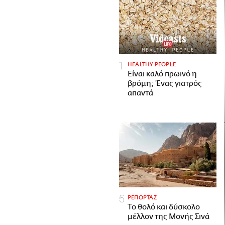
HEALTHY PEOPLE
Είναι καλό πρωινό η
βρόμη; Ένας γιατρός
απαντά
ΡΕΠΟΡΤΑΖ
Το θολό και δύσκολο
μέλλον της Μονής Σινά