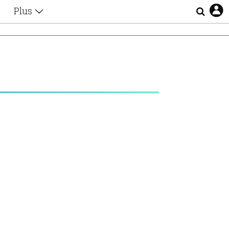
Plus
Θέματα
Συνεντεύξεις
Videos
τα
Αφιερώματα
Ζώδια
Εξομολογήσεις
Blogs
η
Οι Αθηναίοι
Απώλειες
Lgbtqi+
Επιλογές