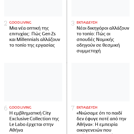
GOOD LIVING
ΕΚΠΑΙΔΕΥΣΗ
Μια νέα οπτική της
Νέοι δικηγόροι αλλάζουν
επιτυχίας: Πώς Gen Zs
το τοπίο: Πώς οι
και Millennials αλλάζουν
σπουδές Νομικής
το τοπίο της εργασίας
οδηγούν σε θεσμική
συμμετοχή
GOOD LIVING
ΕΚΠΑΙΔΕΥΣΗ
Η εμβληματική City
«Νιώσαμε ότι το παιδί
Exclusive Collection της
δεν έφυγε ποτέ από την
Le Labo έρχεται στην
Αθήνα»: Η εμπειρία
Αθήνα
οικογενειών που