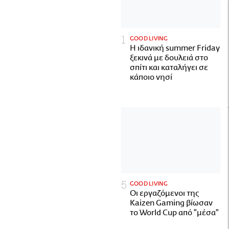
GOOD LIVING
Η ιδανική summer Friday
ξεκινά με δουλειά στο
σπίτι και καταλήγει σε
κάποιο νησί
GOOD LIVING
Οι εργαζόμενοι της
Kaizen Gaming βίωσαν
το World Cup από "μέσα"