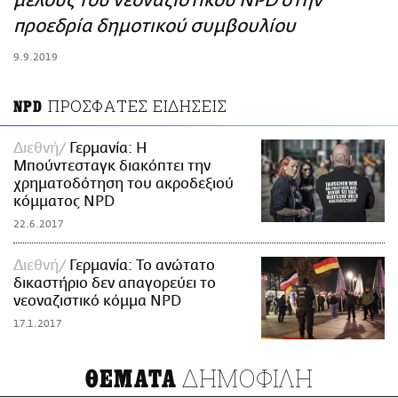
μέλους του νεοναζιστικού NPD στην
ΑΜΠΑ
προεδρία δημοτικού συμβουλίου
PRINT
9.9.2019
ΠΡΟΣΦΑΤΕΣ ΕΙΔΗΣΕΙΣ
NPD
Διεθνή
Γερμανία: Η
Μπούντεσταγκ διακόπτει την
χρηματοδότηση του ακροδεξιού
κόμματος NPD
22.6.2017
Διεθνή
Γερμανία: Το ανώτατο
δικαστήριο δεν απαγορεύει το
νεοναζιστικό κόμμα NPD
17.1.2017
ΔΗΜΟΦΙΛΗ
ΘΕΜΑΤΑ