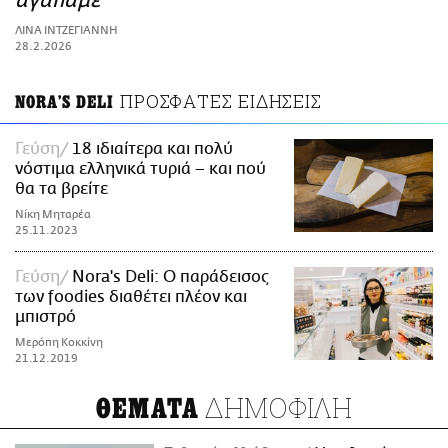
αγαπάμε
ΑΜΠΑ
ΛΙΝΑ ΙΝΤΖΕΓΙΑΝΝΗ
PRINT
28.2.2026
ΠΡΟΣΦΑΤΕΣ ΕΙΔΗΣΕΙΣ
NORA'S DELI
Γεύση
18 ιδιαίτερα και πολύ
νόστιμα ελληνικά τυριά – και πού
θα τα βρείτε
Νίκη Μηταρέα
25.11.2023
Γεύση
Nora's Deli: O παράδεισος
των foodies διαθέτει πλέον και
μπιστρό
Μερόπη Κοκκίνη
21.12.2019
ΔΗΜΟΦΙΛΗ
ΘΕΜΑΤΑ