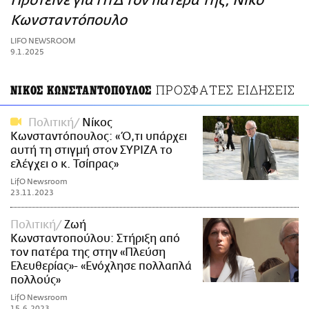
Πρότεινε για ΠτΔ τον πατέρα της, Νίκο
ΑΜΠΑ
Κωνσταντόπουλο
PRINT
LIFO NEWSROOM
9.1.2025
ΠΡΟΣΦΑΤΕΣ ΕΙΔΗΣΕΙΣ
ΝΙΚΟΣ ΚΩΝΣΤΑΝΤΟΠΟΥΛΟΣ
Πολιτική
Νίκος
Κωνσταντόπουλος: «Ό,τι υπάρχει
αυτή τη στιγμή στον ΣΥΡΙΖΑ το
ελέγχει ο κ. Τσίπρας»
LifO Newsroom
23.11.2023
Πολιτική
Ζωή
Κωνσταντοπούλου: Στήριξη από
τον πατέρα της στην «Πλεύση
Ελευθερίας»- «Ενόχλησε πολλαπλά
πολλούς»
LifO Newsroom
15.6.2023