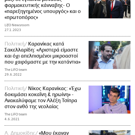
φαρμακευτικής κάνναβης- Ο
«παρεξηγημένος υπουργός» και ο
«πρωτοπόρος»
LifO Newsroom
27.1.2023
Πολιτική
Καρανίκας κατά
Σακελλαρίδη: «Αριστερά είμαστε
και όχι απελπισμένοι μικροαστοί
που χαιρόμαστε με την κατάντια»
The LiFO team
29.6.2022
Πολιτική
Νίκος Καρανίκας: «Έχω
δοκιμάσει κοκαΐνη & ηρωίνη» -
Ανακαλύψαμε τον Αλέξη Τσίπρα
στον ανθό της νεολαίας
The LiFO team
4.6.2021
Α. Δημοκίδης
«Μου έκαναν