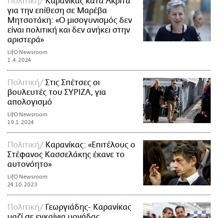
Πολιτική
Καρανίκας κατά Ακρίτα
για την επίθεση σε Μαρέβα
Μητσοτάκη: «Ο μισογυνισμός δεν
είναι πολιτική και δεν ανήκει στην
αριστερά»
LifO Newsroom
1.4.2024
Πολιτική
Στις Σπέτσες οι
βουλευτές του ΣΥΡΙΖΑ, για
απολογισμό
LifO Newsroom
19.1.2024
Πολιτική
Καρανίκας: «Επιτέλους ο
Στέφανος Κασσελάκης έκανε το
αυτονόητο»
LifO Newsroom
24.10.2023
Πολιτική
Γεωργιάδης- Καρανίκας
μαζί σε εγκαίνια μονάδας