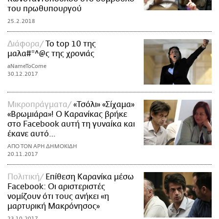
του πρωθυπουργού
25.2.2018
Διάφορα
Το top 10 της
μαλα#*^@ς της χρονιάς
aNameToCome
30.12.2017
Mικροπράγματα
«Τσόλι» «Σίχαμα»
«Βρωμιάρα»! Ο Καρανίκας βρήκε
στο Facebook αυτή τη γυναίκα και
έκανε αυτό…
ΑΠΟ ΤΟΝ ΑΡΗ ΔΗΜΟΚΙΔΗ
20.11.2017
Πολιτική
Επίθεση Καρανίκα μέσω
Facebook: Οι αριστεριστές
νομίζουν ότι τους ανήκει «η
μαρτυρική Μακρόνησος»
23.10.2017