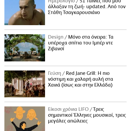
Ημερολόγιο
51 ταινίες που μού
άλλαξαν τη ζωή- updated. Aπό τον
Στάθη Τσαγκαρουσιάνο
Design
Μόνο στα όνειρα: Τα
υπέροχα σπίτια του Ιμπέρ ντε
Ζιβανσί
Γεύση
Red Jane Grill: Η πιο
νόστιμη και χαλαρή αυλή στα
Χανιά (ίσως και στην Ελλάδα)
Είκοσι χρόνια LIFO
Tρεις
σημαντικοί Έλληνες μουσικοί, τρεις
μεγάλες απώλειες