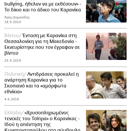
bullying, ήθελαν να με εκθέσουν» -
Το δίκιο και το άδικο του Καρανίκα
Άρης Δημοκίδης
18.9.2019
Βίντεο
Ένταση με Καρανίκα στη
Θεσσαλονίκη για τη Μακεδονία -
Εκνευρίστηκε που τον έγραφαν σε
βίντεο
25.4.2019
Πολιτική
Αντιδράσεις προκαλεί η
ανάρτηση Καρανίκα για το
Σκοπιανό και τα «αμόρφωτα
εθνίκια»
4.6.2018
Ελλάδα
«Χρυσοπληρωμένος
τενεκές του Τσίπρα» ο Καρανίκας -
Ιδού η απάντηση της
Κωνσταντοπούλου στο σύμβουλο