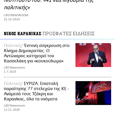
Ινστιτούτο του: «41 νέα λιγούρια της
ΑΜΠΑ
πολιτικής»
PRINT
LIFO NEWSROOM
31.10.2025
ΠΡΟΣΦΑΤΕΣ ΕΙΔΗΣΕΙΣ
ΝΙΚΟΣ ΚΑΡΑΝΙΚΑΣ
Πολιτική
Έντονη σύγκρουση στο
Κίνημα Δημοκρατίας: Ο
Αντώναρος κατηγορεί τον
Κασσελάκη για «κουκούλωμα»
LifO Newsroom
1.7.2025
Πολιτική
ΣΥΡΙΖΑ: Επιστολή
παραίτησης 77 στελεχών της ΚΕ -
Ανάμεσά τους Τζάκρη και
Καρανίκας, όλα τα ονόματα
LifO Newsroom
12.11.2024