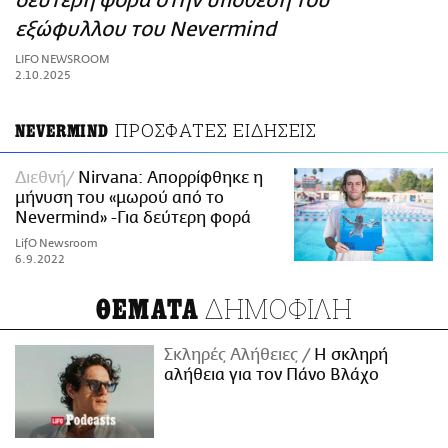
δεύτερη φορά στην υπόθεση του
ΑΜΠΑ
εξώφυλλου του Nevermind
PRINT
LIFO NEWSROOM
2.10.2025
ΠΡΟΣΦΑΤΕΣ ΕΙΔΗΣΕΙΣ
NEVERMIND
Διεθνή
Nirvana: Απορρίφθηκε η
μήνυση του «μωρού από το
Nevermind» -Για δεύτερη φορά
LifO Newsroom
6.9.2022
ΔΗΜΟΦΙΛΗ
ΘΕΜΑΤΑ
Σκληρές Αλήθειες
H σκληρή
αλήθεια για τον Πάνο Βλάχο