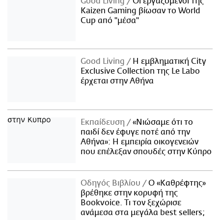
Good Living
Οι εργαζόμενοι της
Kaizen Gaming βίωσαν το World
Cup από "μέσα"
Good Living
Η εμβληματική City
Exclusive Collection της Le Labo
έρχεται στην Αθήνα
Εκπαίδευση
«Νιώσαμε ότι το
παιδί δεν έφυγε ποτέ από την
Αθήνα»: Η εμπειρία οικογενειών
που επέλεξαν σπουδές στην Κύπρο
Οδηγός Βιβλίου
Ο «Καθρέφτης»
βρέθηκε στην κορυφή της
Bookvoice. Τι τον ξεχώρισε
ανάμεσα στα μεγάλα best sellers;