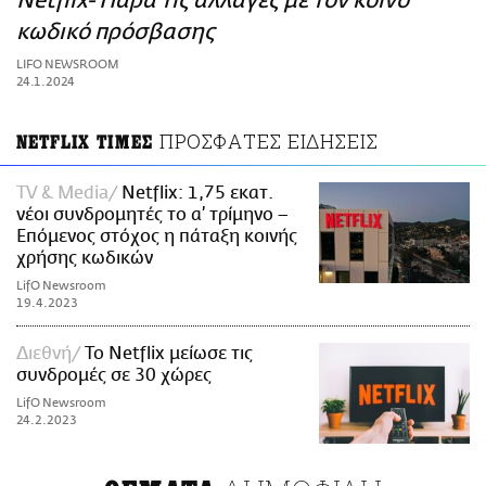
Netflix- Παρά τις αλλαγές με τον κοινό
ΑΜΠΑ
κωδικό πρόσβασης
PRINT
LIFO NEWSROOM
24.1.2024
ΠΡΟΣΦΑΤΕΣ ΕΙΔΗΣΕΙΣ
NETFLIX ΤΙΜΕΣ
TV & Media
Netflix: 1,75 εκατ.
νέοι συνδρομητές το α’ τρίμηνο –
Επόμενος στόχος η πάταξη κοινής
χρήσης κωδικών
LifO Newsroom
19.4.2023
Διεθνή
Το Netflix μείωσε τις
συνδρομές σε 30 χώρες
LifO Newsroom
24.2.2023