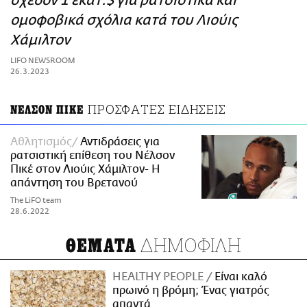
σχεδόν 1 εκατ.$ για ρατσιστικά και
ΑΜΠΑ
ομοφοβικά σχόλια κατά του Λιούις
PRINT
Χάμιλτον
LIFO NEWSROOM
26.3.2023
ΠΡΟΣΦΑΤΕΣ ΕΙΔΗΣΕΙΣ
ΝΕΛΣΟΝ ΠΙΚΕ
Αθλητισμός
Αντιδράσεις για
ρατσιστική επίθεση του Νέλσον
Πικέ στον Λιούις Χάμιλτον- Η
απάντηση του Βρετανού
The LiFO team
28.6.2022
ΔΗΜΟΦΙΛΗ
ΘΕΜΑΤΑ
HEALTHY PEOPLE
Είναι καλό
πρωινό η βρόμη; Ένας γιατρός
απαντά