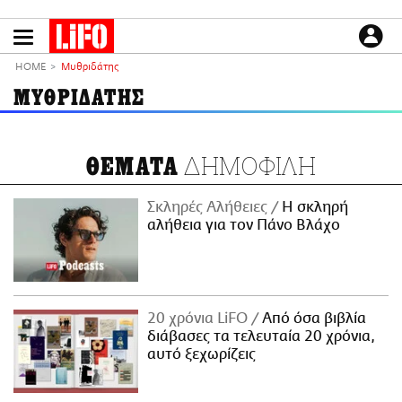
Παράκαμψη
προς
το
ΕΙΔΗΣΕΙΣ
κυρίως
HOME
Μυθριδάτης
περιεχόμενο
CULTURE
ΜΥΘΡΙΔΑΤΗΣ
ΑΠΟΨΕΙΣ
ΤΡΟΠΟΣ ΖΩΗΣ
ΔΗΜΟΦΙΛΗ
ΘΕΜΑΤΑ
PODCASTS
Plus
Σκληρές Αλήθειες
H σκληρή
αλήθεια για τον Πάνο Βλάχο
LIFO SHOP
NEWSLETTER
20 χρόνια LiFO
Από όσα βιβλία
ΜΙΚΡΟΠΡΑΓΜΑΤΑ
διάβασες τα τελευταία 20 χρόνια,
THE GOOD LIFO
αυτό ξεχωρίζεις
LIFOLAND
CITY GUIDE