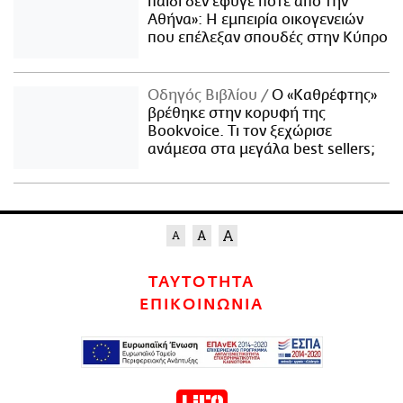
παιδί δεν έφυγε ποτέ από την
Αθήνα»: Η εμπειρία οικογενειών
που επέλεξαν σπουδές στην Κύπρο
Οδηγός Βιβλίου
Ο «Καθρέφτης»
βρέθηκε στην κορυφή της
Bookvoice. Τι τον ξεχώρισε
ανάμεσα στα μεγάλα best sellers;
ΤΑΥΤΟΤΗΤΑ
ΕΠΙΚΟΙΝΩΝΙΑ