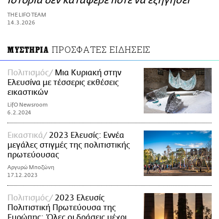
ιστορία δεν κατάφερε ποτέ να εξηγήσει
ΑΜΠΑ
THE LIFO TEAM
PRINT
14.3.2026
ΠΡΟΣΦΑΤΕΣ ΕΙΔΗΣΕΙΣ
ΜΥΣΤΗΡΙΑ
Πολιτισμός
Μια Κυριακή στην
Ελευσίνα με τέσσερις εκθέσεις
εικαστικών
LifO Newsroom
6.2.2024
Εικαστικά
2023 Ελευσίς: Εννέα
μεγάλες στιγμές της πολιτιστικής
πρωτεύουσας
Αργυρώ Μποζώνη
17.12.2023
Πολιτισμός
2023 Ελευσίς
Πολιτιστική Πρωτεύουσα της
Ευρώπης: Όλες οι δράσεις μέχρι