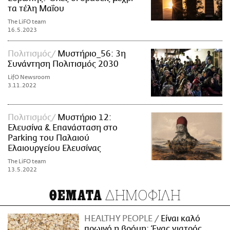
τα τέλη Μαΐου
The LiFO team
16.5.2023
Πολιτισμός
Μυστήριο_56: 3η
Συνάντηση Πολιτισμός 2030
LifO Newsroom
3.11.2022
Πολιτισμός
Μυστήριο 12:
Ελευσίνα & Επανάσταση στο
Parking του Παλαιού
Ελαιουργείου Ελευσίνας
The LiFO team
13.5.2022
ΔΗΜΟΦΙΛΗ
ΘΕΜΑΤΑ
HEALTHY PEOPLE
Είναι καλό
πρωινό η βρόμη; Ένας γιατρός