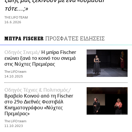
ζωής μας ξεκινούν με ένα «θυμάσαι
ΑΜΠΑ
τότε...;»
PRINT
THE LIFO TEAM
16.6.2026
ΠΡΟΣΦΑΤΕΣ ΕΙΔΗΣΕΙΣ
ΜΠΥΡΑ FISCHER
Οδηγός Σινεμά
Η μπίρα Fischer
ενώνει ξανά το κοινό του σινεμά
στις Νύχτες Πρεμιέρας
The LiFO team
14.10.2025
Οδηγός Τέχνες & Πολιτισμός
Βραβείο Κοινού από τη Fischer
στο 29o Διεθνές Φεστιβάλ
Κινηματογράφου «Νύχτες
Πρεμιέρας»
The LiFO team
11.10.2023