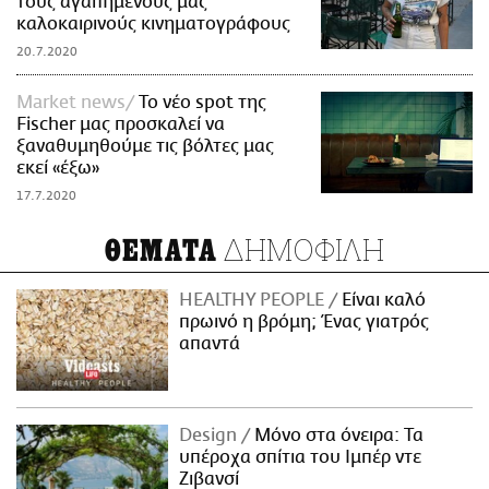
τους αγαπημένους μας
καλοκαιρινούς κινηματογράφους
20.7.2020
Market news
Το νέο spot της
Fischer μας προσκαλεί να
ξαναθυμηθούμε τις βόλτες μας
εκεί «έξω»
17.7.2020
ΔΗΜΟΦΙΛΗ
ΘΕΜΑΤΑ
HEALTHY PEOPLE
Είναι καλό
πρωινό η βρόμη; Ένας γιατρός
απαντά
Design
Μόνο στα όνειρα: Τα
υπέροχα σπίτια του Ιμπέρ ντε
Ζιβανσί