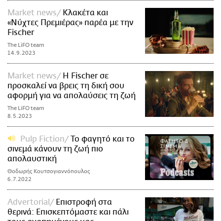
Market news
Κλακέτα και
«Νύχτες Πρεμιέρας» παρέα με την
Fischer
The LiFO team
14.9.2023
Market news
H Fischer σε
προσκαλεί να βρεις τη δική σου
αφορμή για να απολαύσεις τη ζωή
The LiFO team
8.5.2023
Pulp Fiction
Το φαγητό και το
σινεμά κάνουν τη ζωή πιο
απολαυστική
Θοδωρής Κουτσογιαννόπουλος
6.7.2022
Advertorial
Επιστροφή στα
θερινά: Επισκεπτόμαστε και πάλι