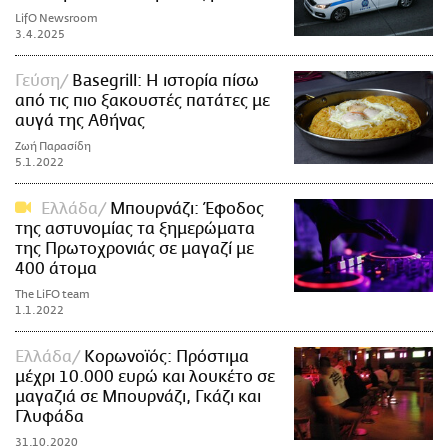
LifO Newsroom
3.4.2025
Γεύση
Basegrill: Η ιστορία πίσω
από τις πιο ξακουστές πατάτες με
αυγά της Αθήνας
Ζωή Παρασίδη
5.1.2022
Ελλάδα
Μπουρνάζι: Έφοδος
της αστυνομίας τα ξημερώματα
της Πρωτοχρονιάς σε μαγαζί με
400 άτομα
The LiFO team
1.1.2022
Ελλάδα
Κορωνοϊός: Πρόστιμα
μέχρι 10.000 ευρώ και λουκέτο σε
μαγαζιά σε Μπουρνάζι, Γκάζι και
Γλυφάδα
31.10.2020