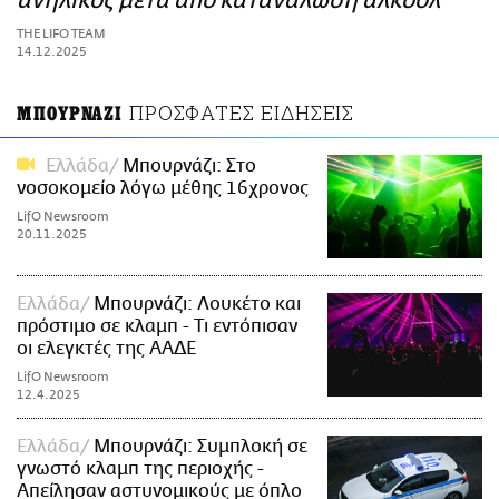
ανήλικος μετά από κατανάλωση αλκοόλ
ΑΜΠΑ
THE LIFO TEAM
PRINT
14.12.2025
ΠΡΟΣΦΑΤΕΣ ΕΙΔΗΣΕΙΣ
ΜΠΟΥΡΝΑΖΙ
Ελλάδα
Μπουρνάζι: Στο
νοσοκομείο λόγω μέθης 16χρονος
LifO Newsroom
20.11.2025
Ελλάδα
Μπουρνάζι: Λουκέτο και
πρόστιμο σε κλαμπ - Τι εντόπισαν
οι ελεγκτές της ΑΑΔΕ
LifO Newsroom
12.4.2025
Ελλάδα
Μπουρνάζι: Συμπλοκή σε
γνωστό κλαμπ της περιοχής -
Απείλησαν αστυνομικούς με όπλο