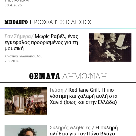
THE LIFO TEAM
ΑΜΠΑ
30.4.2025
PRINT
ΠΡΟΣΦΑΤΕΣ ΕΙΔΗΣΕΙΣ
ΜΠΟΛΕΡΟ
Σαν Σήμερα
Μωρίς Ραβέλ, ένας
εγκέφαλος προορισμένος για τη
μουσική
Χριστίνα Γαλανοπούλου
7.3.2016
ΔΗΜΟΦΙΛΗ
ΘΕΜΑΤΑ
Γεύση
Red Jane Grill: Η πιο
νόστιμη και χαλαρή αυλή στα
Χανιά (ίσως και στην Ελλάδα)
Σκληρές Αλήθειες
H σκληρή
αλήθεια για τον Πάνο Βλάχο