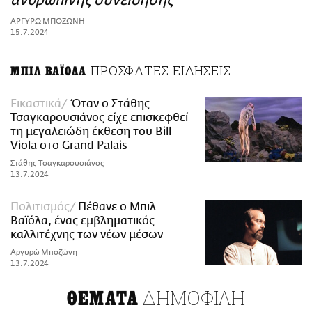
ανθρώπινης συνείδησης
ΑΜΠΑ
ΑΡΓΥΡΩ ΜΠΟΖΩΝΗ
PRINT
15.7.2024
ΠΡΟΣΦΑΤΕΣ ΕΙΔΗΣΕΙΣ
ΜΠΙΛ ΒΑΪΟΛΑ
Εικαστικά
Όταν ο Στάθης
Τσαγκαρουσιάνος είχε επισκεφθεί
τη μεγαλειώδη έκθεση του Bill
Viola στο Grand Palais
Στάθης Τσαγκαρουσιάνος
13.7.2024
Πολιτισμός
Πέθανε ο Μπιλ
Βαϊόλα, ένας εμβληματικός
καλλιτέχνης των νέων μέσων
Αργυρώ Μποζώνη
13.7.2024
ΔΗΜΟΦΙΛΗ
ΘΕΜΑΤΑ