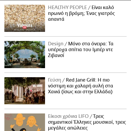
HEALTHY PEOPLE
Είναι καλό
πρωινό η βρόμη; Ένας γιατρός
απαντά
Design
Μόνο στα όνειρα: Τα
υπέροχα σπίτια του Ιμπέρ ντε
Ζιβανσί
Γεύση
Red Jane Grill: Η πιο
νόστιμη και χαλαρή αυλή στα
Χανιά (ίσως και στην Ελλάδα)
Είκοσι χρόνια LIFO
Tρεις
σημαντικοί Έλληνες μουσικοί, τρεις
μεγάλες απώλειες