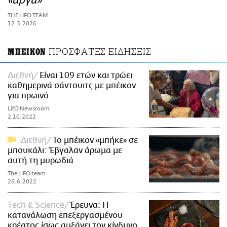
«αργά»
ΑΜΠΑ
THE LIFO TEAM
PRINT
12.3.2026
ΠΡΟΣΦΑΤΕΣ ΕΙΔΗΣΕΙΣ
ΜΠΕΙΚΟΝ
Διεθνή
Είναι 109 ετών και τρώει
καθημερινά σάντουιτς με μπέικον
για πρωινό
LifO Newsroom
2.10.2022
Διεθνή
Το μπέικον «μπήκε» σε
μπουκάλι: Έβγαλαν άρωμα με
αυτή τη μυρωδιά
The LiFO team
26.6.2022
Τech & Science
Έρευνα: Η
κατανάλωση επεξεργασμένου
κρέατος ίσως αυξάνει τον κίνδυνο