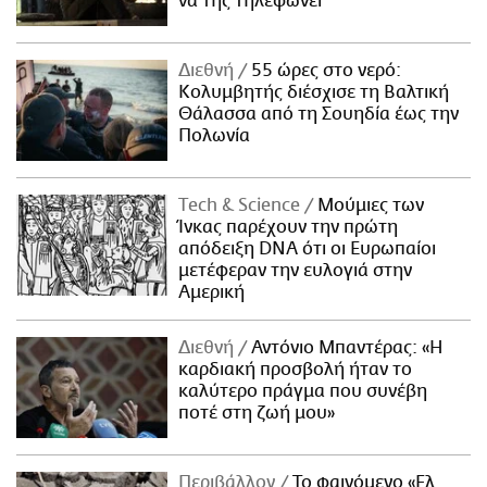
να της τηλεφωνεί
Διεθνή
55 ώρες στο νερό:
Κολυμβητής διέσχισε τη Βαλτική
Θάλασσα από τη Σουηδία έως την
Πολωνία
Τech & Science
Μούμιες των
Ίνκας παρέχουν την πρώτη
απόδειξη DNA ότι οι Ευρωπαίοι
μετέφεραν την ευλογιά στην
Αμερική
Διεθνή
Αντόνιο Μπαντέρας: «Η
καρδιακή προσβολή ήταν το
καλύτερο πράγμα που συνέβη
ποτέ στη ζωή μου»
Περιβάλλον
Το φαινόμενο «Ελ