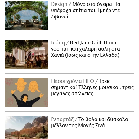
Design
Μόνο στα όνειρα: Τα
υπέροχα σπίτια του Ιμπέρ ντε
Ζιβανσί
Γεύση
Red Jane Grill: Η πιο
νόστιμη και χαλαρή αυλή στα
Χανιά (ίσως και στην Ελλάδα)
Είκοσι χρόνια LIFO
Tρεις
σημαντικοί Έλληνες μουσικοί, τρεις
μεγάλες απώλειες
Ρεπορτάζ
Το θολό και δύσκολο
μέλλον της Μονής Σινά