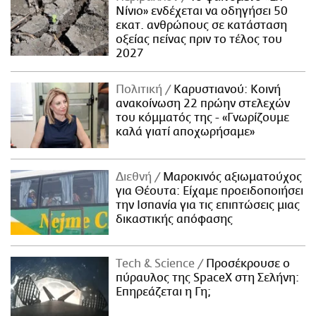
Νίνιο» ενδέχεται να οδηγήσει 50
εκατ. ανθρώπους σε κατάσταση
οξείας πείνας πριν το τέλος του
2027
Πολιτική
Καρυστιανού: Κοινή
ανακοίνωση 22 πρώην στελεχών
του κόμματός της - «Γνωρίζουμε
καλά γιατί αποχωρήσαμε»
Διεθνή
Μαροκινός αξιωματούχος
για Θέουτα: Είχαμε προειδοποιήσει
την Ισπανία για τις επιπτώσεις μιας
δικαστικής απόφασης
Τech & Science
Προσέκρουσε ο
πύραυλος της SpaceX στη Σελήνη:
Επηρεάζεται η Γη;