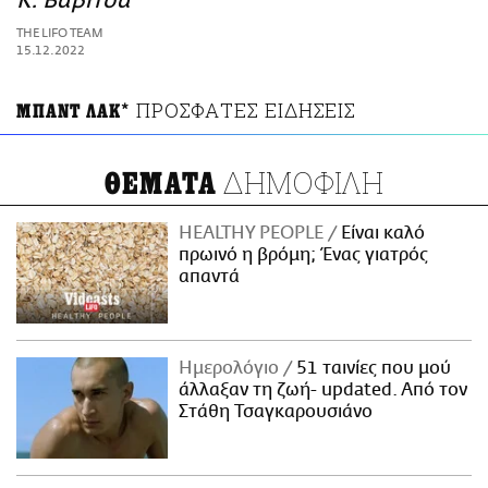
Κ. Βαβίτσα
ΑΜΠΑ
THE LIFO TEAM
PRINT
15.12.2022
ΠΡΟΣΦΑΤΕΣ ΕΙΔΗΣΕΙΣ
ΜΠΑΝΤ ΛΑΚ*
ΔΗΜΟΦΙΛΗ
ΘΕΜΑΤΑ
HEALTHY PEOPLE
Είναι καλό
πρωινό η βρόμη; Ένας γιατρός
απαντά
Ημερολόγιο
51 ταινίες που μού
άλλαξαν τη ζωή- updated. Aπό τον
Στάθη Τσαγκαρουσιάνο