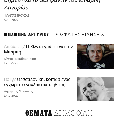
σημαντικό το '80s φάνζιν του Μπάμπη
ΑΜΠΑ
Αργυρίου
PRINT
ΦΩΝΤΑΣ ΤΡΟΥΣΑΣ
30.1.2022
ΠΡΟΣΦΑΤΕΣ ΕΙΔΗΣΕΙΣ
ΜΠΑΜΠΗΣ ΑΡΓΥΡΙΟΥ
Απώλειες
Η Χίλντα γράφει για τον
Μπάμπη
Χίλντα Παπαδημητρίου
17.1.2022
Daily
Θεσσαλονίκη, κοιτίδα ενός
εγχώριου εναλλακτικού ήθους
Δημήτρης Πολιτάκης
14.1.2022
ΔΗΜΟΦΙΛΗ
ΘΕΜΑΤΑ