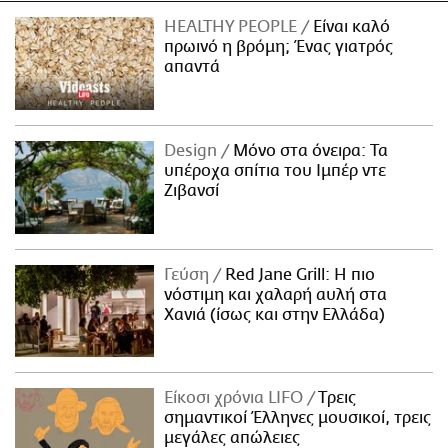
HEALTHY PEOPLE
Είναι καλό
πρωινό η βρόμη; Ένας γιατρός
απαντά
Design
Μόνο στα όνειρα: Τα
υπέροχα σπίτια του Ιμπέρ ντε
Ζιβανσί
Γεύση
Red Jane Grill: Η πιο
νόστιμη και χαλαρή αυλή στα
Χανιά (ίσως και στην Ελλάδα)
Είκοσι χρόνια LIFO
Tρεις
σημαντικοί Έλληνες μουσικοί, τρεις
μεγάλες απώλειες