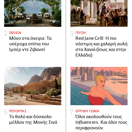
DESIGN
ΓΕΥΣΗ
Μόνο στα όνειρα: Τα
Red Jane Grill: Η πιο
υπέροχα σπίτια του
νόστιμη και χαλαρή αυλή
Ιμπέρ ντε Ζιβανσί
στα Χανιά (ίσως και στην
Ελλάδα)
ΡΕΠΟΡΤΑΖ
ΟΠΤΙΚΗ ΓΩΝΙΑ
Το θολό και δύσκολο
Όλοι ακολουθούν τους
μέλλον της Μονής Σινά
influencers. Και όλοι τους
περιφρονούν.