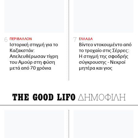
ΠΕΡΙΒΑΛΛΟΝ
ΕΛΛΑΔΑ
Ιστορική στιγμή για το
Βίντεο ντοκουμέντο από
Καζακστάν:
το τροχαίο στις Σέρρες:
Απελευθέρωσαν τίγρη
Η στιγμή της σφοδρής
του Αμούρ στη φύση
σύγκρουσης - Νεκροί
μετά από 70 χρόνια
μητέρα και γιος
ΔΗΜΟΦΙΛΗ
THE GOOD LIFO