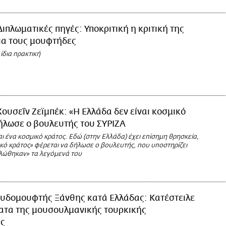
Διπλωματικές πηγές: Υποκριτική η κριτική της
ια τους μουφτήδες
ίδια πρακτική
Χουσεΐν Ζεϊμπέκ: «Η Ελλάδα δεν είναι κοσμικό
ήλωσε ο βουλευτής του ΣΥΡΙΖΑ
αι ένα κοσμικό κράτος. Εδώ (στην Ελλάδα) έχει επίσημη θρησκεία,
ικό κράτος» φέρεται να δήλωσε ο βουλευτής, που υποστηρίζει
λώθηκαν» τα λεγόμενά του
υδομουφτής Ξάνθης κατά Ελλάδας: Κατέστειλε
ατα της μουσουλμανικής τουρκικής
ας