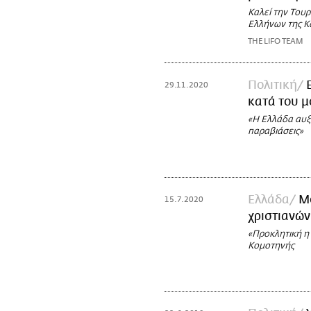
Καλεί την Τουρ
Ελλήνων της Κ
THE LIFO TEAM
Πολιτική
29.11.2020
κατά του μ
«Η Ελλάδα αυξ
παραβιάσεις»
Ελλάδα
Μ
15.7.2020
χριστιανώ
«Προκλητική η
Κομοτηνής