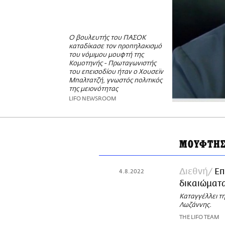
Ο βουλευτής του ΠΑΣΟΚ
καταδίκασε τον προπηλακισμό
του νόμιμου μουφτή της
Κομοτηνής - Πρωταγωνιστής
του επεισοδίου ήταν ο Χουσεϊν
Μπαλτατζή, γνωστός πολιτικός
της μειονότητας
LIFO NEWSROOM
ΜΟΥΦΤΗ
Διεθνή
Επ
4.8.2022
δικαιώματ
Καταγγέλλει τ
Λωζάννης.
THE LIFO TEAM