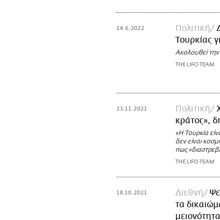
Πολιτική
14.6.2022
Τουρκίας γ
Ακολουθεί την 
THE LIFO TEAM
Πολιτική
23.11.2021
κράτος», δ
«Η Τουρκία είν
δεν είναι κοσμ
πως «διαστρεβ
THE LIFO TEAM
Διεθνή
Ψε
18.10.2021
τα δικαιώμ
μειονότητ