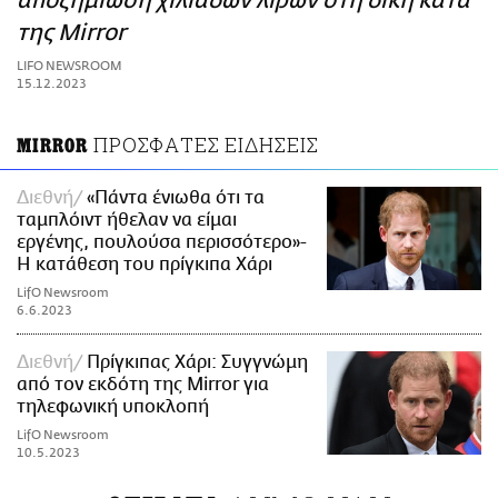
αποζημίωση χιλιάδων λιρών στη δίκη κατά
ΑΜΠΑ
της Mirror
PRINT
LIFO NEWSROOM
15.12.2023
ΠΡΟΣΦΑΤΕΣ ΕΙΔΗΣΕΙΣ
MIRROR
Διεθνή
«Πάντα ένιωθα ότι τα
ταμπλόιντ ήθελαν να είμαι
εργένης, πουλούσα περισσότερο»-
Η κατάθεση του πρίγκιπα Χάρι
LifO Newsroom
6.6.2023
Διεθνή
Πρίγκιπας Χάρι: Συγγνώμη
από τον εκδότη της Mirror για
τηλεφωνική υποκλοπή
LifO Newsroom
10.5.2023