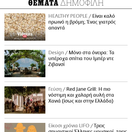
ΔΗΜΟΦΙΛΗ
ΘΕΜΑΤΑ
HEALTHY PEOPLE
Είναι καλό
πρωινό η βρόμη; Ένας γιατρός
απαντά
Design
Μόνο στα όνειρα: Τα
υπέροχα σπίτια του Ιμπέρ ντε
Ζιβανσί
Γεύση
Red Jane Grill: Η πιο
νόστιμη και χαλαρή αυλή στα
Χανιά (ίσως και στην Ελλάδα)
Είκοσι χρόνια LIFO
Tρεις
σημαντικοί Έλληνες μουσικοί, τρεις