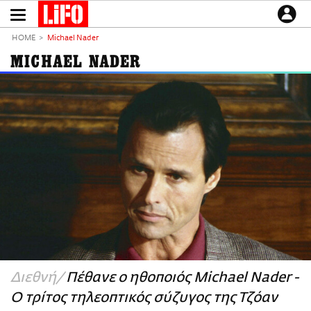
Παράκαμψη
προς
το
ΕΙΔΗΣΕΙΣ
κυρίως
HOME
Michael Nader
περιεχόμενο
CULTURE
MICHAEL NADER
ΑΠΟΨΕΙΣ
ΤΡΟΠΟΣ ΖΩΗΣ
PODCASTS
Plus
LIFO SHOP
NEWSLETTER
ΜΙΚΡΟΠΡΑΓΜΑΤΑ
THE GOOD LIFO
LIFOLAND
Διεθνή
Πέθανε ο ηθοποιός Michael Nader -
CITY GUIDE
Ο τρίτος τηλεοπτικός σύζυγος της Τζόαν