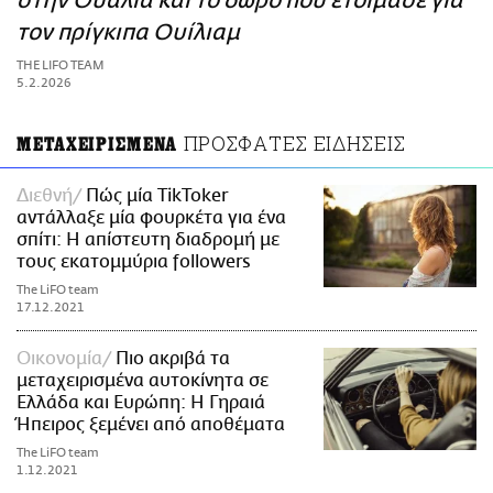
στην Ουαλία και το δώρο που ετοίμασε για
ΑΜΠΑ
τον πρίγκιπα Ουίλιαμ
PRINT
THE LIFO TEAM
5.2.2026
ΠΡΟΣΦΑΤΕΣ ΕΙΔΗΣΕΙΣ
ΜΕΤΑΧΕΙΡΙΣΜΕΝΑ
Διεθνή
Πώς μία TikToker
αντάλλαξε μία φουρκέτα για ένα
σπίτι: Η απίστευτη διαδρομή με
τους εκατομμύρια followers
The LiFO team
17.12.2021
Οικονομία
Πιο ακριβά τα
μεταχειρισμένα αυτοκίνητα σε
Ελλάδα και Ευρώπη: Η Γηραιά
Ήπειρος ξεμένει από αποθέματα
The LiFO team
1.12.2021