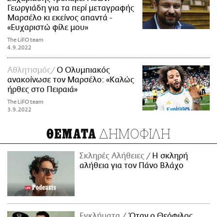
Γεωργιάδη για τα περί μεταγραφής
Μαρσέλο κι εκείνος απαντά -
«Ευχαριστώ φίλε μου»
The LiFO team
4.9.2022
Αθλητισμός
Ο Ολυμπιακός
ανακοίνωσε τον Μαρσέλο: «Καλώς
ήρθες στο Πειραιά»
The LiFO team
3.9.2022
ΔΗΜΟΦΙΛΗ
ΘΕΜΑΤΑ
Σκληρές Αλήθειες
H σκληρή
αλήθεια για τον Πάνο Βλάχο
Εγκλήματα
Όταν ο Θεόφιλος