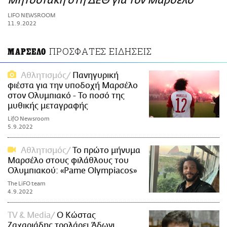
Μητσοτάκη στη ΔΕΘ για τον Μαρσέλο
ΑΜΠΑ
LIFO NEWSROOM
PRINT
11.9.2022
ΠΡΟΣΦΑΤΕΣ ΕΙΔΗΣΕΙΣ
ΜΑΡΣΕΛΟ
Αθλητισμός
Πανηγυρική
φιέστα για την υποδοχή Μαρσέλο
στον Ολυμπιακό - Το ποσό της
μυθικής μεταγραφής
LifO Newsroom
5.9.2022
Αθλητισμός
Το πρώτο μήνυμα
Μαρσέλο στους φιλάθλους του
Ολυμπιακού: «Pame Olympiacos»
The LiFO team
4.9.2022
TV & Media
Ο Κώστας
Ζαχαριάδης τρολάρει Άδωνι