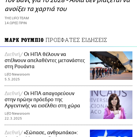
τον Βανς για το 2028 - Αλλά δεν βιάζεται να
ΑΜΠΑ
ανοίξει τα χαρτιά του
PRINT
THE LIFO TEAM
14 ΩΡΕΣ ΠΡΙΝ
ΠΡΟΣΦΑΤΕΣ ΕΙΔΗΣΕΙΣ
ΜΑΡΚ ΡΟΥΜΠΙΟ
Διεθνή
Οι ΗΠΑ θέλουν να
στέλνουν απελαθέντες μετανάστες
στη Ρουάντα
LifO Newsroom
5.5.2025
Διεθνή
Οι ΗΠΑ απαγορεύουν
στην πρώην πρόεδρο της
Αργεντινής να εισέλθει στη χώρα
LifO Newsroom
22.3.2025
Διεθνή
«Σώπασε, ανθρωπάκο»: