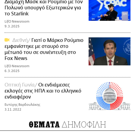
Διαμάχη Μασκ και Ρούμπιο με τον
Πολωνό υπουργό Εξωτερικών για
το Starlink
LifO Newsroom
9.3.2025
Διεθνή
Γιατί ο Μάρκο Ρούμπιο
εμφανίστηκε με σταυρό στο
μέτωπό του σε συνέντευξη στο
Fox News
LifO Newsroom
6.3.2025
Οπτική Γωνία
Οι ενδιάμεσες
εκλογές στις ΗΠΑ και το ελληνικό
ενδιαφέρον
Ευτύχης Βαρδουλάκης
3.11.2022
ΔΗΜΟΦΙΛΗ
ΘΕΜΑΤΑ