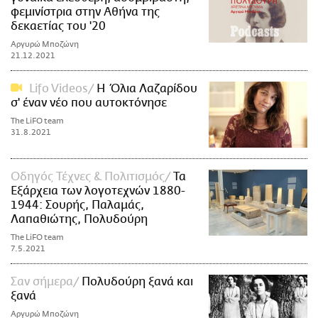
φεμινίστρια στην Αθήνα της
δεκαετίας του '20
Αργυρώ Μποζώνη
21.12.2021
Lifo Videos
Η Όλια Λαζαρίδου
σ' έναν νέο που αυτοκτόνησε
The LiFO team
31.8.2021
Οδηγός Τέχνες & Πολιτισμός
Τα
Εξάρχεια των λογοτεχνών 1880-
1944: Σουρής, Παλαμάς,
Λαπαθιώτης, Πολυδούρη
The LiFO team
7.5.2021
Σαν σήμερα
Πολυδούρη ξανά και
ξανά
Αργυρώ Μποζώνη