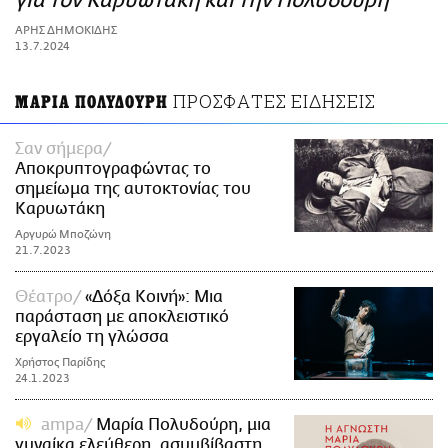
για τον Καρυωτάκη και την Πολυδούρη
ΑΜΠΑ
ΑΡΗΣ ΔΗΜΟΚΙΔΗΣ
PRINT
13.7.2024
ΠΡΟΣΦΑΤΕΣ ΕΙΔΗΣΕΙΣ
ΜΑΡΙΑ ΠΟΛΥΔΟΥΡΗ
Σαν σήμερα
Αποκρυπτογραφώντας το
σημείωμα της αυτοκτονίας του
Καρυωτάκη
Αργυρώ Μποζώνη
21.7.2023
Θέατρο
«Δόξα Κοινή»: Μια
παράσταση με αποκλειστικό
εργαλείο τη γλώσσα
Χρήστος Παρίδης
24.1.2023
ampa
Μαρία Πολυδούρη, μια
γυναίκα ελεύθερη, ασυμβίβαστη,