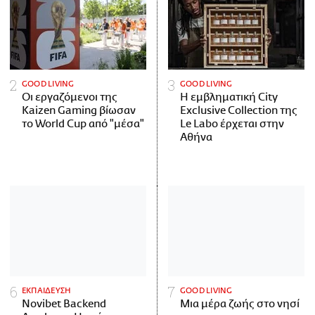
GOOD LIVING
GOOD LIVING
Οι εργαζόμενοι της
Η εμβληματική City
Kaizen Gaming βίωσαν
Exclusive Collection της
το World Cup από "μέσα"
Le Labo έρχεται στην
Αθήνα
ΕΚΠΑΙΔΕΥΣΗ
GOOD LIVING
Novibet Backend
Μια μέρα ζωής στο νησί