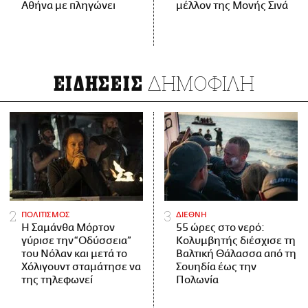
Αθήνα με πληγώνει
μέλλον της Μονής Σινά
ΔΗΜΟΦΙΛΗ
ΕΙΔΗΣΕΙΣ
ΠΟΛΙΤΙΣΜΟΣ
ΔΙΕΘΝΗ
Η Σαμάνθα Μόρτον
55 ώρες στο νερό:
γύρισε την “Οδύσσεια”
Κολυμβητής διέσχισε τη
του Νόλαν και μετά το
Βαλτική Θάλασσα από τη
Χόλιγουντ σταμάτησε να
Σουηδία έως την
της τηλεφωνεί
Πολωνία