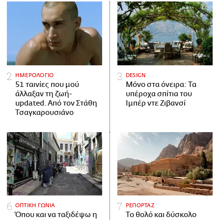
ΗΜΕΡΟΛΟΓΙΟ
DESIGN
51 ταινίες που μού
Μόνο στα όνειρα: Τα
άλλαξαν τη ζωή-
υπέροχα σπίτια του
updated. Aπό τον Στάθη
Ιμπέρ ντε Ζιβανσί
Τσαγκαρουσιάνο
ΟΠΤΙΚΗ ΓΩΝΙΑ
ΡΕΠΟΡΤΑΖ
Όπου και να ταξιδέψω η
Το θολό και δύσκολο