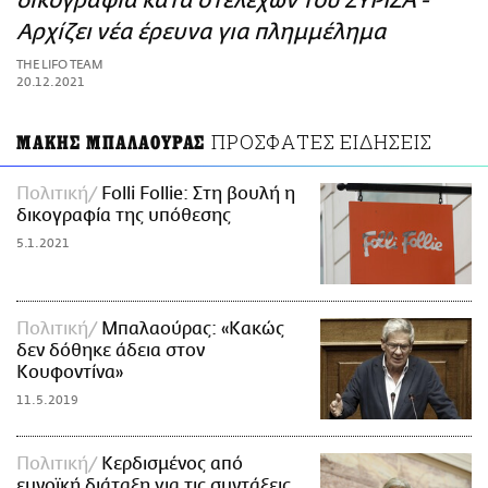
δικογραφία κατά στελεχών του ΣΥΡΙΖΑ -
ΑΜΠΑ
Αρχίζει νέα έρευνα για πλημμέλημα
PRINT
THE LIFO TEAM
20.12.2021
ΠΡΟΣΦΑΤΕΣ ΕΙΔΗΣΕΙΣ
ΜΑΚΗΣ ΜΠΑΛΑΟΥΡΑΣ
Πολιτική
Folli Follie: Στη βουλή η
δικογραφία της υπόθεσης
5.1.2021
Πολιτική
Μπαλαούρας: «Κακώς
δεν δόθηκε άδεια στον
Κουφοντίνα»
11.5.2019
Πολιτική
Κερδισμένος από
ευνοϊκή διάταξη για τις συντάξεις