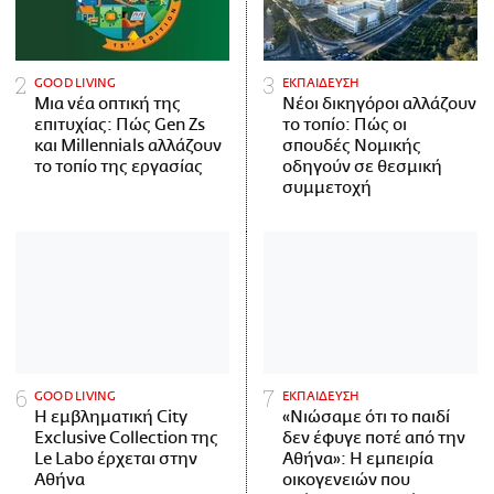
GOOD LIVING
ΕΚΠΑΙΔΕΥΣΗ
Μια νέα οπτική της
Νέοι δικηγόροι αλλάζουν
επιτυχίας: Πώς Gen Zs
το τοπίο: Πώς οι
και Millennials αλλάζουν
σπουδές Νομικής
το τοπίο της εργασίας
οδηγούν σε θεσμική
συμμετοχή
GOOD LIVING
ΕΚΠΑΙΔΕΥΣΗ
Η εμβληματική City
«Νιώσαμε ότι το παιδί
Exclusive Collection της
δεν έφυγε ποτέ από την
Le Labo έρχεται στην
Αθήνα»: Η εμπειρία
Αθήνα
οικογενειών που