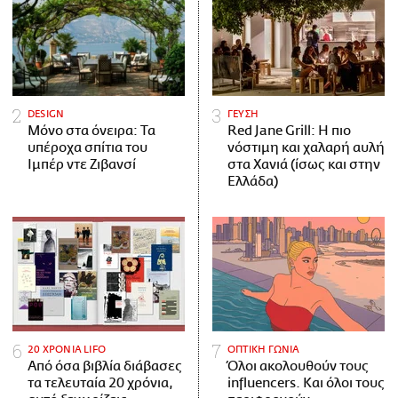
DESIGN
ΓΕΥΣΗ
Μόνο στα όνειρα: Τα
Red Jane Grill: Η πιο
υπέροχα σπίτια του
νόστιμη και χαλαρή αυλή
Ιμπέρ ντε Ζιβανσί
στα Χανιά (ίσως και στην
Ελλάδα)
20 ΧΡΟΝΙΑ LIFO
ΟΠΤΙΚΗ ΓΩΝΙΑ
Από όσα βιβλία διάβασες
Όλοι ακολουθούν τους
τα τελευταία 20 χρόνια,
influencers. Και όλοι τους