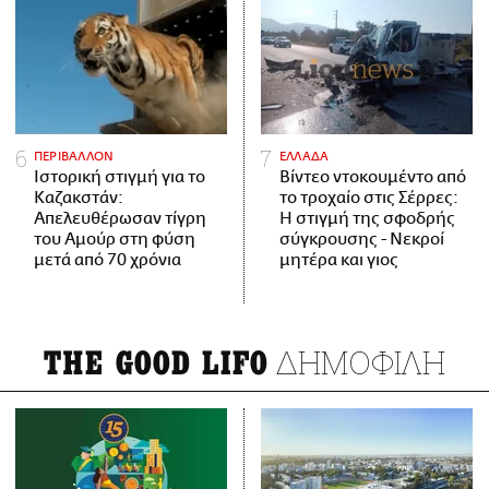
ΠΕΡΙΒΑΛΛΟΝ
ΕΛΛΑΔΑ
Ιστορική στιγμή για το
Βίντεο ντοκουμέντο από
Καζακστάν:
το τροχαίο στις Σέρρες:
Απελευθέρωσαν τίγρη
Η στιγμή της σφοδρής
του Αμούρ στη φύση
σύγκρουσης - Νεκροί
μετά από 70 χρόνια
μητέρα και γιος
ΔΗΜΟΦΙΛΗ
THE GOOD LIFO