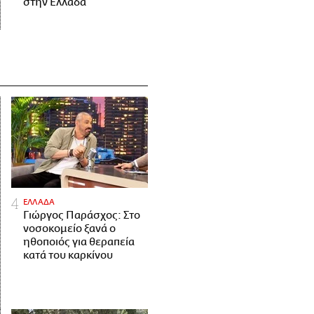
στην Ελλάδα
ΕΛΛΑΔΑ
Γιώργος Παράσχος: Στο
νοσοκομείο ξανά ο
ηθοποιός για θεραπεία
κατά του καρκίνου