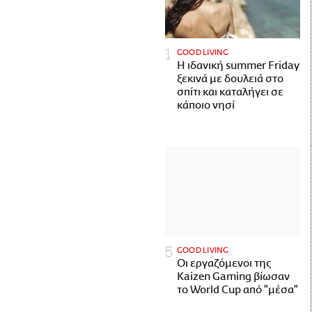
GOOD LIVING
Η ιδανική summer Friday
ξεκινά με δουλειά στο
σπίτι και καταλήγει σε
κάποιο νησί
GOOD LIVING
Οι εργαζόμενοι της
Kaizen Gaming βίωσαν
το World Cup από "μέσα"