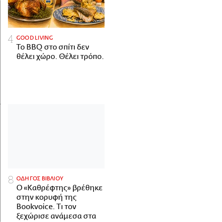
GOOD LIVING
Το BBQ στο σπίτι δεν
θέλει χώρο. Θέλει τρόπο.
ΟΔΗΓΟΣ ΒΙΒΛΙΟΥ
Ο «Καθρέφτης» βρέθηκε
στην κορυφή της
Bookvoice. Τι τον
ξεχώρισε ανάμεσα στα