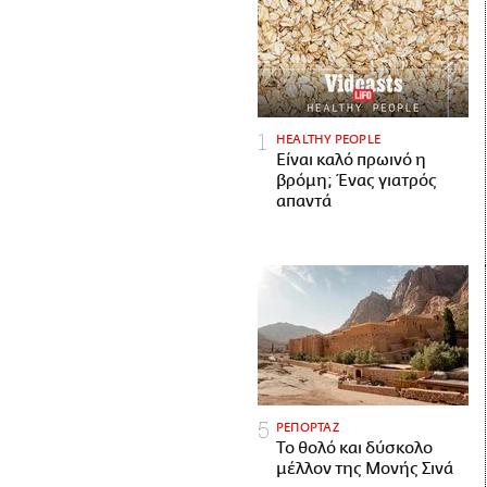
HEALTHY PEOPLE
Είναι καλό πρωινό η
βρόμη; Ένας γιατρός
απαντά
ΡΕΠΟΡΤΑΖ
Το θολό και δύσκολο
μέλλον της Μονής Σινά