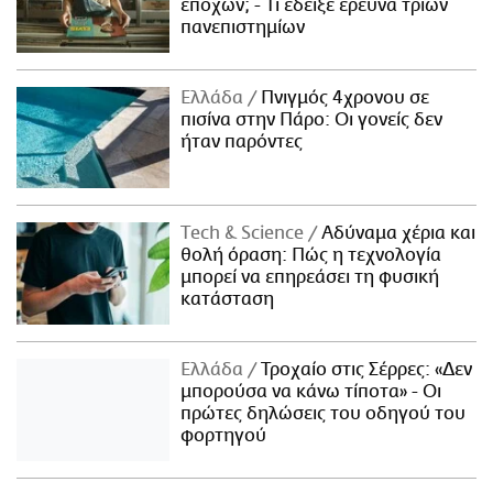
εποχών; - Τι έδειξε έρευνα τριών
πανεπιστημίων
Ελλάδα
Πνιγμός 4χρονου σε
πισίνα στην Πάρο: Οι γονείς δεν
ήταν παρόντες
Τech & Science
Αδύναμα χέρια και
θολή όραση: Πώς η τεχνολογία
μπορεί να επηρεάσει τη φυσική
κατάσταση
Ελλάδα
Τροχαίο στις Σέρρες: «Δεν
μπορούσα να κάνω τίποτα» - Οι
πρώτες δηλώσεις του οδηγού του
φορτηγού