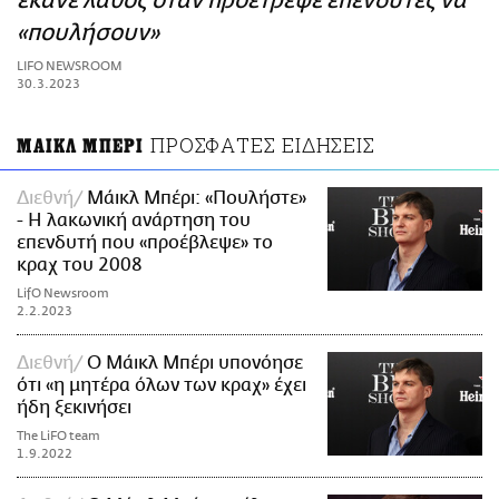
έκανε λάθος όταν προέτρεψε επενδυτές να
ΑΜΠΑ
«πουλήσουν»
PRINT
LIFO NEWSROOM
30.3.2023
ΠΡΟΣΦΑΤΕΣ ΕΙΔΗΣΕΙΣ
ΜΑΙΚΛ ΜΠΕΡΙ
Διεθνή
Μάικλ Μπέρι: «Πουλήστε»
- Η λακωνική ανάρτηση του
επενδυτή που «προέβλεψε» το
κραχ του 2008
LifO Newsroom
2.2.2023
Διεθνή
Ο Μάικλ Μπέρι υπονόησε
ότι «η μητέρα όλων των κραχ» έχει
ήδη ξεκινήσει
The LiFO team
1.9.2022